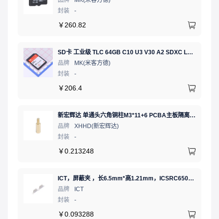
品牌
MK(米客方德)
封装
-
￥
260.82
SD卡 工业级 TLC 64GB C10 U3 V30 A2 SDXC LDPC纠错 PE 3K 无人机、行车记录仪、安防监控适配
品牌
MK(米客方德)
封装
-
￥
206.4
新宏辉达 单通头六角铜柱M3*11+6 PCBA主板隔离螺柱
品牌
XHHD(新宏辉达)
封装
-
￥
0.213248
ICT，屏蔽夹 ，长6.5mm*高1.21mm，ICSRC6508SFR
品牌
ICT
封装
-
￥
0.093288