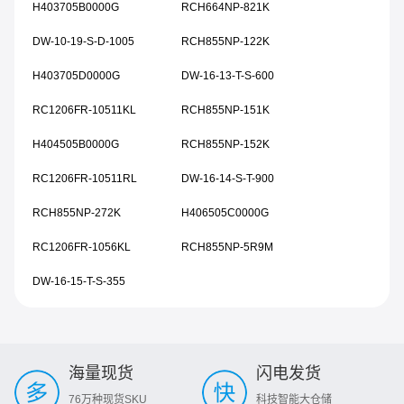
H403705B0000G
RCH664NP-821K
DW-10-19-S-D-1005
RCH855NP-122K
H403705D0000G
DW-16-13-T-S-600
RC1206FR-10511KL
RCH855NP-151K
H404505B0000G
RCH855NP-152K
RC1206FR-10511RL
DW-16-14-S-T-900
RCH855NP-272K
H406505C0000G
RC1206FR-1056KL
RCH855NP-5R9M
DW-16-15-T-S-355
海量现货
闪电发货
76万种现货SKU
科技智能大仓储