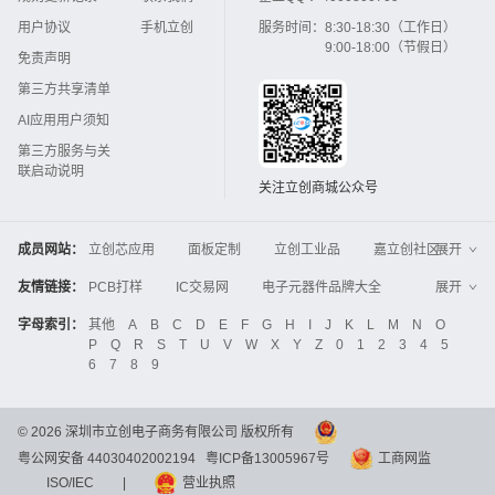
用户协议
手机立创
服务时间：
8:30-18:30（工作日）
9:00-18:00（节假日）
免责声明
第三方共享清单
AI应用用户须知
第三方服务与关
联启动说明
关注立创商城公众号
成员网站：
立创芯应用
面板定制
立创工业品
嘉立创社区
展开
3D打印
嘉立创FPC
嘉立创PCB
嘉立创FA
友情链接：
PCB打样
IC交易网
电子元器件品牌大全
展开
立创电子设计大赛
立创开源硬件
中国IC网
智能电网
机电设备
电子工程网
字母索引：
其他
A
B
C
D
E
F
G
H
I
J
K
L
M
N
O
Global Website LCSC
ZXHPCB
P
Q
R
S
T
U
V
W
X
Y
Z
0
1
2
3
4
5
晶振
电子技术应用
21icsearch
电子展
6
7
8
9
液晶屏交易中心
中国包装网
电子元器件查询
工业品采购
IC电子网
锂电池
集成灶
©
2026
深圳市立创电子商务有限公司 版权所有
中国机床商务网
DFRobot开源硬件商城
粤公网安备 44030402002194
粤ICP备13005967号
工商网监
分析测试百科网
开步睿思
串联谐振
更多
>>
ISO/IEC
|
营业执照