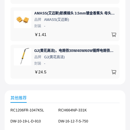
AMASS(艾迈斯)航模插头 3.5mm镀金香蕉头 母头XT60-F.G.Y
品牌
AMASS(艾迈斯)
封装
-
￥
1.41
GJ(黄花高洁)，电烙铁30W/40W/60W锡焊电烙铁焊接工具电焊笔手机电子维修（内热35W），NO.435(35W)
品牌
GJ(黄花高洁)
封装
-
￥
24.5
其他推荐
RC1206FR-1047K5L
RCH664NP-331K
DW-10-19-L-D-910
DW-16-12-T-S-750