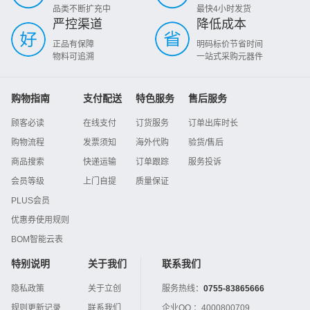
品类不断扩充中
最快4小时发货
严控渠道
降低成本
正品有保障
明码标价节省时间
物料可追溯
一站式采购元器件
购物指南
支付配送
特色服务
售后服务
顾客必读
在线支付
订货服务
订单出库时长
购物流程
发票须知
海外代购
验货/售后
商品搜索
快递运输
订单跟踪
服务投诉
会员等级
上门自提
质量保证
PLUS会员
优惠券使用规则
BOM智能云表
特别说明
关于我们
联系我们
隐私政策
关于立创
服务热线：
0755-83865666
规则更新记录
联系我们
企业QQ ：
4000800709