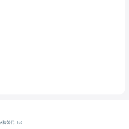
品牌替代
（
5
）