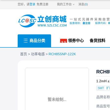
PDF
您好，请
登录
免费注册
我的工作台
消息(
0
)
商品分类
领券中心
备货找料
首页
功率电感
RCH855NP-122K
RCH8
1.2mH 
SMT
扩
品牌名称
暂未绘制...
商品型号