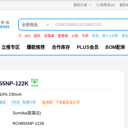
我的订单
购物车(
0
)
我的
嘉立创PCB
嘉立创FPC
嘉立创SMT
嘉立创FA
全部商品
嘉立创EDA
嘉立创社区
TI
ADI
国巨
安森美
爱普微
火炬
华邦
折扣
新人1分购
清
机电工坊
立推专区
爆款推荐
合作库存
PLUS会员
BOM配单
55NP-122K
±10% 230mA
展库
PCB
免费打样
私有库
下单最高享92折
Sumida(胜美达)
RCH855NP-122K