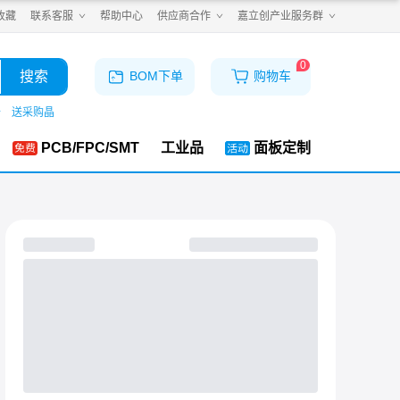
收藏
联系客服
帮助中心
供应商合作
嘉立创产业服务群
0
搜索
BOM下单
购物车
仓
送采购晶
PCB/FPC/SMT
工业品
面板定制