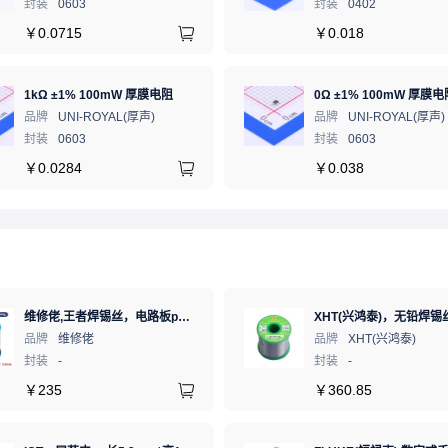
封装
0603
封装
0402
￥
0.0715
￥
0.018
1kΩ ±1% 100mW 厚膜电阻
0Ω ±1% 100mW 厚膜电
品牌
UNI-ROYAL(厚声)
品牌
UNI-ROYAL(厚声)
封装
0603
封装
0603
￥
0.0284
￥
0.038
维修佬,王者焊锡丝，电路板pcb焊接锡线，0.8mm800g,1个
品牌
维修佬
品牌
XHT(兴鸿泰)
封装
-
封装
-
￥
235
￥
360.85