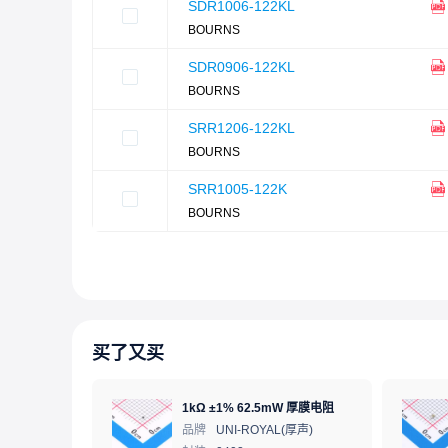
SDR1006-122KL
BOURNS
SDR0906-122KL
BOURNS
SRR1206-122KL
BOURNS
SRR1005-122K
BOURNS
买了又买
1kΩ ±1% 62.5mW 厚膜电阻
品牌
UNI-ROYAL(厚声)