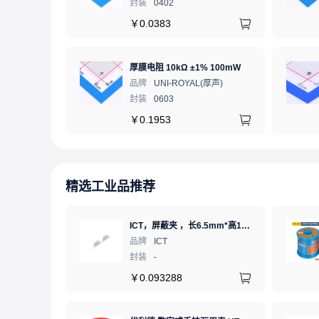
封装
0402
￥
0.0383
厚膜电阻 10kΩ ±1% 100mW
品牌
UNI-ROYAL(厚声)
封装
0603
￥
0.1953
精选工业品推荐
ICT，屏蔽夹 ，长6.5mm*高1.21mm，ICSRC6508SFR
品牌
ICT
封装
-
￥
0.093288