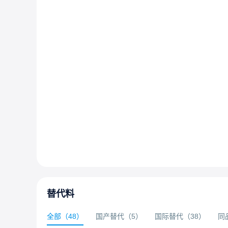
替代料
全部
（
48
）
国产替代
（
5
）
国际替代
（
38
）
同