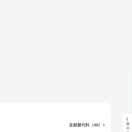
展开客服
全部替代料（
48
）>