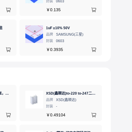
封装
0603
￥
0.135
阻
1uF ±10% 50V
品牌
SAMSUNG(三星)
封装
0603
￥
0.3935
XHT(兴鸿泰)，无铅焊锡丝，Sn99.3Cu0.7 Φ1mm 750G，环保锡线， 免洗焊锡丝/锡线,1卷
XSD(鑫顺达)to-220 to-247二极管铝型材散热片 15.5*10.5*21 本色带针大功率电子散热器（可定制）
品牌
XSD(鑫顺达)
封装
-
￥
0.49104