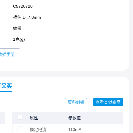
C5720720
插件,D=7.8mm​
编带
1克(g)
数据手册
了又买
资料纠错
查看类似商品
属性
参数值
额定电流
110mA