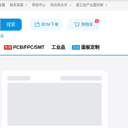
收藏
联系客服
帮助中心
供应商合作
嘉立创产业服务群
0
搜索
BOM下单
购物车
购晶
PCB/FPC/SMT
工业品
面板定制