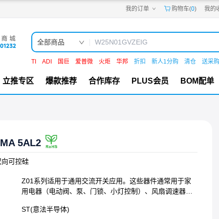
我的订单
购物车(
0
)
我的
嘉立创PCB
嘉立创FPC
嘉立创SMT
嘉立创FA
全部商品
嘉立创EDA
嘉立创社区
TI
ADI
国巨
爱普微
火炬
华邦
折扣
新人1分购
清仓
送采
机电工坊
立推专区
爆款推荐
合作库存
PLUS会员
BOM配单
3MA 5AL2
双向可控硅
Z01系列适用于通用交流开关应用。这些器件通常用于家
用电器（电动阀、泵、门锁、小灯控制）、风扇调速器等
应用中。该系列提供不同的门极电流灵敏度，可在通过微
ST(意法半导体)
控制器直接驱动时实现性能优化