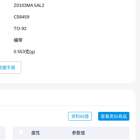
Z0103MA 5AL2
C58459
TO-92​
编带
0.553克(g)
数据手册
资料纠错
查看类似商品
属性
参数值