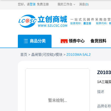
PDF
您好，请
登录
免费注册
我的工作台
消息(
0
)
商品分类
领券中心
备货找料
首页
晶闸管(可控硅)/模块
Z0103MA 5AL2
Z010
1A三端
描述
暂未绘制...
品牌名称