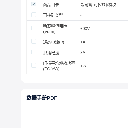
商品目录
晶闸管(可控硅)/模块
可控硅类型
-
断态峰值电压
600V
(Vdrm)
通态电流(It)
1A
浪涌电流
8A
门极平均耗散功率
1W
(PG(AV))
数据手册PDF