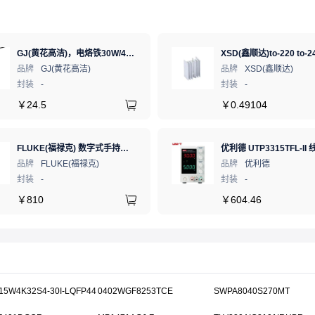
GJ(黄花高洁)，电烙铁30W/40W/60W锡焊电烙铁焊接工具电焊笔手机电子维修（内热35W），NO.435(35W)
品牌
GJ(黄花高洁)
品牌
XSD(鑫顺达)
封装
-
封装
-
￥
24.5
￥
0.49104
FLUKE(福禄克) 数字式手持万用表 17B MAX-01/CN 二极管测试;相对值;通断测试
品牌
FLUKE(福禄克)
品牌
优利德
封装
-
封装
-
￥
810
￥
604.46
15W4K32S4-30I-LQFP44
0402WGF8253TCE
SWPA8040S270MT