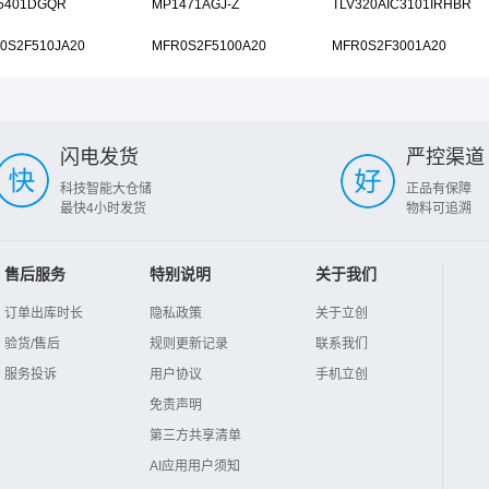
5401DGQR
MP1471AGJ-Z
TLV320AIC3101IRHBR
0S2F510JA20
MFR0S2F5100A20
MFR0S2F3001A20
闪电发货
严控渠道
科技智能大仓储
正品有保障
最快4小时发货
物料可追溯
售后服务
特别说明
关于我们
订单出库时长
隐私政策
关于立创
验货/售后
规则更新记录
联系我们
服务投诉
用户协议
手机立创
免责声明
第三方共享清单
AI应用用户须知