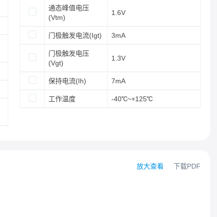
通态峰值电压
1.6V
(Vtm)
门极触发电流(Igt)
3mA
门极触发电压
1.3V
(Vgt)
保持电流(Ih)
7mA
工作温度
-40℃~+125℃
放大查看
下载PDF