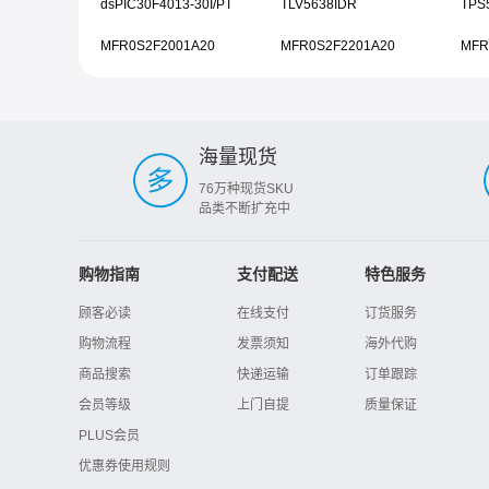
dsPIC30F4013-30I/PT
TLV5638IDR
TPS
MFR0S2F2001A20
MFR0S2F2201A20
MFR
海量现货
76万种现货SKU
品类不断扩充中
购物指南
支付配送
特色服务
顾客必读
在线支付
订货服务
购物流程
发票须知
海外代购
商品搜索
快递运输
订单跟踪
会员等级
上门自提
质量保证
PLUS会员
优惠券使用规则