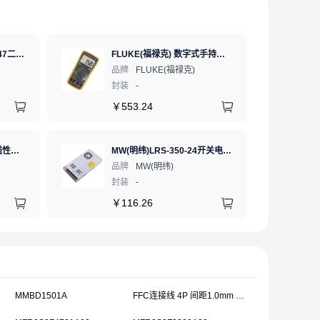
XSD(鑫顺达)to-220 to-247二极管铝型材散热片 15.5*10.5*21 本色带针大功率电子散热器（可定制）
FLUKE(福禄克) 数字式手持万用表 FLK-15B MAX-01/CN 二极管测试;通断测试
品牌
FLUKE(福禄克)
封装
-
￥
553.24
优利德 UTP3315TFL-II 线性直流稳压电源 0-30V5A 低噪声高精度实验电源
MW(明纬)LRS-350-24开关电源直流DC稳压变压器监控24V 14.6A
品牌
MW(明纬)
封装
-
￥
116.26
MMBD1501A
FFC连接线 4P 间距1.0mm 长7CM 反向