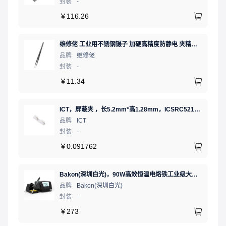
封装
-
￥
116.26
维修佬 工业用不锈钢镊子 加硬高精度防静电 夹精密电子元件弯细尖头电子专用夹子弯嘴镊子燕窝挑毛工具
品牌
维修佬
封装
-
￥
11.34
ICT，屏蔽夹 ，长5.2mm*高1.28mm，ICSRC52128SFR
品牌
ICT
封装
-
￥
0.091762
Bakon(深圳白光)，90W高效恒温电烙铁工业级大功率数显可调温无铅智能电烙铁，BK90（新老款交替发货）
品牌
Bakon(深圳白光)
封装
-
￥
273