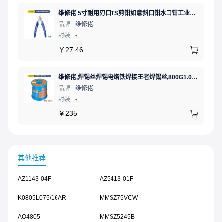
维修佬 5寸耐用刃口TS剪钳如意斜口钳水口钳工业级电工钳刀钳子
品牌
维修佬
封装
-
￥
27.46
维修佬,焊锡丝焊锡电烙铁焊接王者焊锡丝,800G1.0mm,1个
品牌
维修佬
封装
-
￥
235
其他推荐
AZ1143-04F
AZ5413-01F
K0805L075/16AR
MMSZ75VCW
AO4805
MMSZ5245B