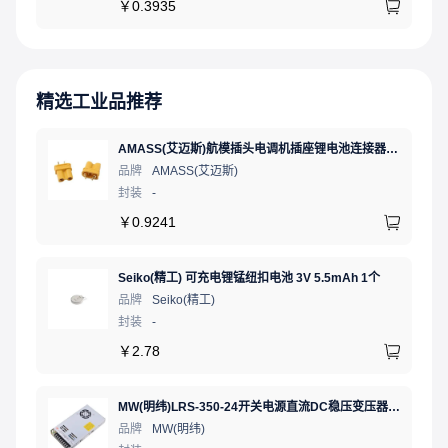
￥
0.3935
精选工业品推荐
AMASS(艾迈斯)航模插头电调机插座锂电池连接器 轻量版 母头XT30U-FXT30U-F.G.Y
品牌
AMASS(艾迈斯)
封装
-
￥
0.9241
Seiko(精工) 可充电锂锰纽扣电池 3V 5.5mAh 1个
品牌
Seiko(精工)
封装
-
￥
2.78
MW(明纬)LRS-350-24开关电源直流DC稳压变压器监控24V 14.6A
品牌
MW(明纬)