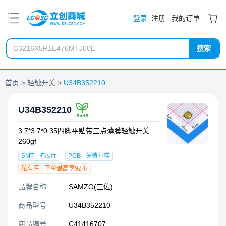
PDF
登录
注册
我的订单
搜索
首页
轻触开关
U34B352210
U34B352210
3.7*3.7*0.35四脚平贴带三点薄膜轻触开关
260gf
SMT
扩展库
PCB
免费打样
私有库
下单最高享92折
品牌名称
SAMZO(三佐)
商品型号
U34B352210
商品编号
C41416707