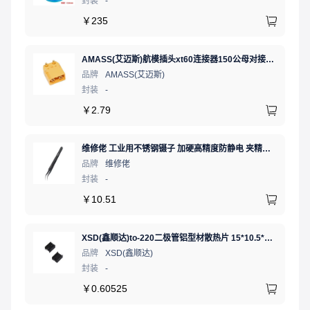
封装
-
￥
235
AMASS(艾迈斯)航模插头xt60连接器150公母对接pw锂电池公头 接PCB板卧式 黄色 公头XT60PW-M.G.Y
品牌
AMASS(艾迈斯)
封装
-
￥
2.79
维修佬 工业用不锈钢镊子 加硬高精度防静电 夹精密电子元件弯细尖头电子专用夹子弯嘴镊子燕窝挑毛工具
品牌
维修佬
封装
-
￥
10.51
XSD(鑫顺达)to-220二极管铝型材散热片 15*10.5*21 黑色带针大功率电子散热器（可定制）
品牌
XSD(鑫顺达)
封装
-
￥
0.60525