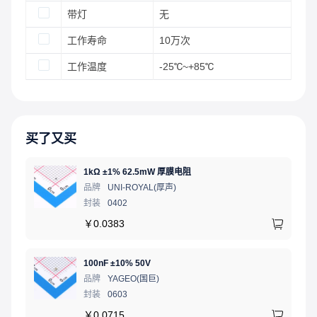
带灯
无
工作寿命
10万次
工作温度
-25℃~+85℃
买了又买
1kΩ ±1% 62.5mW 厚膜电阻
品牌
UNI-ROYAL(厚声)
封装
0402
￥
0.0383
100nF ±10% 50V
品牌
YAGEO(国巨)
封装
0603
￥
0.0715