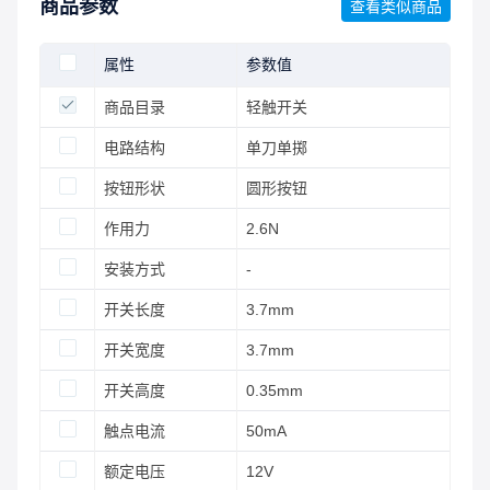
商品参数
查看类似商品
属性
参数值
商品目录
轻触开关
电路结构
单刀单掷
按钮形状
圆形按钮
作用力
2.6N
安装方式
-
开关长度
3.7mm
开关宽度
3.7mm
开关高度
0.35mm
触点电流
50mA
额定电压
12V