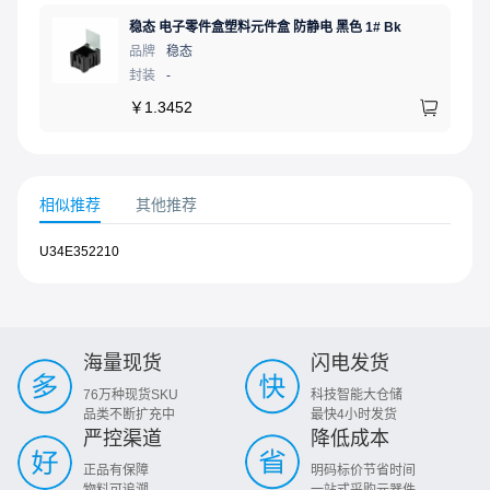
稳态 电子零件盒塑料元件盒 防静电 黑色 1# Bk
品牌
稳态
封装
-
￥
1.3452
相似推荐
其他推荐
U34E352210
海量现货
闪电发货
76万种现货SKU
科技智能大仓储
品类不断扩充中
最快4小时发货
严控渠道
降低成本
正品有保障
明码标价节省时间