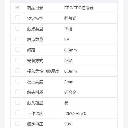
商品目录
FFC/FPC连接器
锁定特性
翻盖式
触点类型
下接
触点数量
8P
间距
0.5mm
安装方式
卧贴
接入柔性电缆厚度
0.3mm
板上高度
2mm
触头材质
铜合金
触头镀层
锡
工作温度
-25℃~+85℃
额定电压
50V