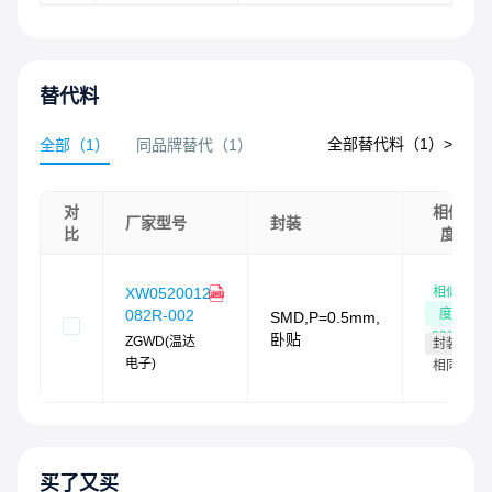
替代料
全部替代料（
1
）>
全部
（
1
）
同品牌替代
（
1
）
对
相似
厂家型号
封装
比
度
相似
XW0520012-
度
082R-002
SMD,P=0.5mm,
83
%
卧贴
ZGWD(温达
封装
电子)
相同
买了又买