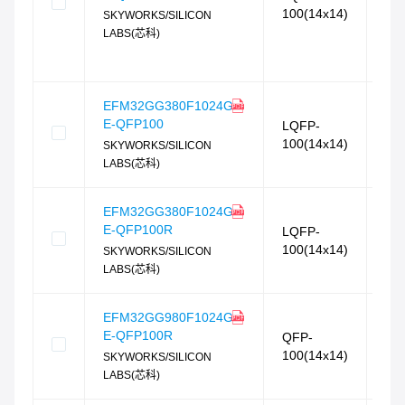
76
100(14x14)
SKYWORKS/SILICON
封
LABS(芯科)
相
相
EFM32GG380F1024G-
E-QFP100
LQFP-
76
100(14x14)
SKYWORKS/SILICON
封
LABS(芯科)
相
相
EFM32GG380F1024G-
E-QFP100R
LQFP-
76
100(14x14)
SKYWORKS/SILICON
封
LABS(芯科)
相
EFM32GG980F1024G-
相
E-QFP100R
QFP-
100(14x14)
SKYWORKS/SILICON
76
LABS(芯科)