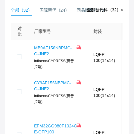
全部替代料（
32
）>
全部
（
32
）
国际替代
（
24
）
同品牌替代
（
8
）
对
相
厂家型号
封装
比
相
MB9AF156NBPMC-
G-JNE2
LQFP-
79
100(14x14)
Infineon/CYPRESS(赛普
封
拉斯)
相
相
CY9AF156NBPMC-
G-JNE2
LQFP-
79
100(14x14)
Infineon/CYPRESS(赛普
封
拉斯)
相
相
EFM32GG980F1024G-
E-QFP100
LQFP-