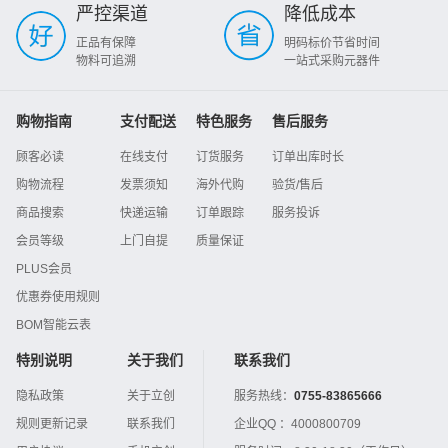
严控渠道
降低成本
正品有保障
明码标价节省时间
物料可追溯
一站式采购元器件
购物指南
支付配送
特色服务
售后服务
顾客必读
在线支付
订货服务
订单出库时长
购物流程
发票须知
海外代购
验货/售后
商品搜索
快递运输
订单跟踪
服务投诉
会员等级
上门自提
质量保证
PLUS会员
优惠券使用规则
BOM智能云表
特别说明
关于我们
联系我们
隐私政策
关于立创
服务热线：
0755-83865666
规则更新记录
联系我们
企业QQ ：
4000800709