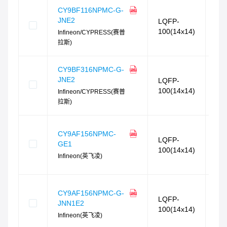
相
CY9BF116NPMC-G-
JNE2
LQFP-
74
100(14x14)
Infineon/CYPRESS(赛普
封
拉斯)
相
相
CY9BF316NPMC-G-
JNE2
LQFP-
74
100(14x14)
Infineon/CYPRESS(赛普
封
拉斯)
相
相
CY9AF156NPMC-
LQFP-
GE1
73
100(14x14)
封
Infineon(英飞凌)
相
相
CY9AF156NPMC-G-
LQFP-
JNN1E2
73
100(14x14)
封
Infineon(英飞凌)
相