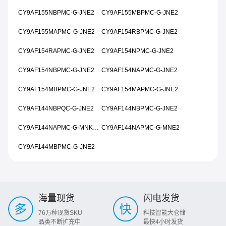
CY9AF155NBPMC-G-JNE2
CY9AF155MBPMC-G-JNE2
CY9AF155MAPMC-G-JNE2
CY9AF154RBPMC-G-JNE2
CY9AF154RAPMC-G-JNE2
CY9AF154NPMC-G-JNE2
CY9AF154NBPMC-G-JNE2
CY9AF154NAPMC-G-JNE2
CY9AF154MBPMC-G-JNE2
CY9AF154MAPMC-G-JNE2
CY9AF144NBPQC-G-JNE2
CY9AF144NBPMC-G-JNE2
CY9AF144NAPMC-G-MNK1E2
CY9AF144NAPMC-G-MNE2
CY9AF144MBPMC-G-JNE2
海量现货
闪电发货
76万种现货SKU
科技智能大仓储
品类不断扩充中
最快4小时发货