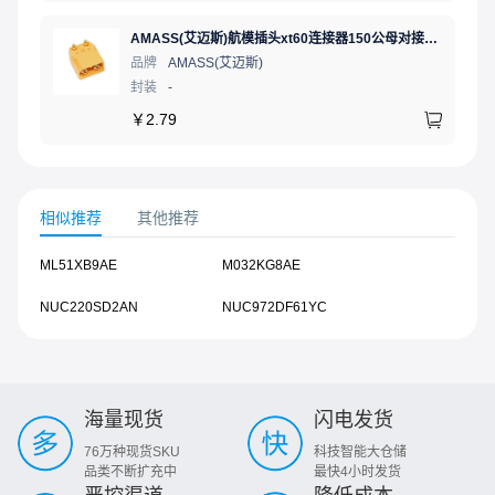
AMASS(艾迈斯)航模插头xt60连接器150公母对接pw锂电池公头 接PCB板卧式 黄色 公头XT60PW-M.G.Y
品牌
AMASS(艾迈斯)
封装
-
￥
2.79
相似推荐
其他推荐
ML51XB9AE
M032KG8AE
NUC220SD2AN
NUC972DF61YC
海量现货
闪电发货
76万种现货SKU
科技智能大仓储
品类不断扩充中
最快4小时发货