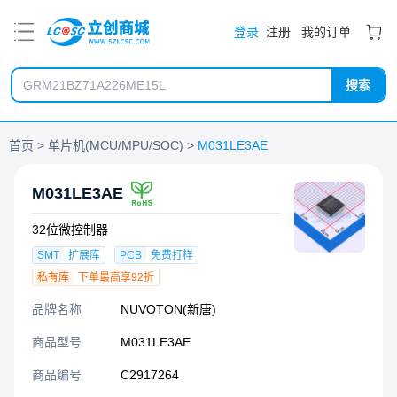
PDF
登录
注册
我的订单
搜索
首页
单片机(MCU/MPU/SOC)
M031LE3AE
M031LE3AE
32位微控制器
SMT
扩展库
PCB
免费打样
私有库
下单最高享92折
品牌名称
NUVOTON(新唐)
商品型号
M031LE3AE
商品编号
C2917264