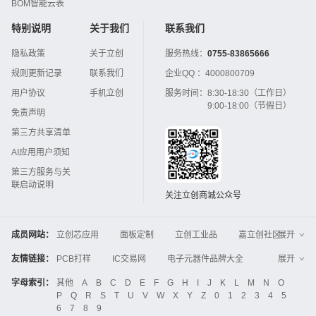
BOM智能云表
特别说明
关于我们
联系我们
隐私政策
关于立创
服务热线：
0755-83865666
规则更新记录
联系我们
企业QQ ：
4000800709
用户协议
手机立创
服务时间：
8:30-18:30（工作日）
9:00-18:00（节假日）
免责声明
第三方共享清单
AI应用用户须知
第三方服务与关
联启动说明
关注立创商城公众号
成员网站：
立创芯应用
面板定制
立创工业品
嘉立创社区
展开
3D打印
嘉立创FPC
嘉立创PCB
嘉立创FA
友情链接：
PCB打样
IC交易网
电子元器件品牌大全
展开
立创电子设计大赛
立创开源硬件
中国IC网
智能电网
机电设备
电子工程网
字母索引：
其他
A
B
C
D
E
F
G
H
I
J
K
L
M
N
O
Global Website LCSC
ZXHPCB
P
Q
R
S
T
U
V
W
X
Y
Z
0
1
2
3
4
5
晶振
电子技术应用
21icsearch
电子展
6
7
8
9