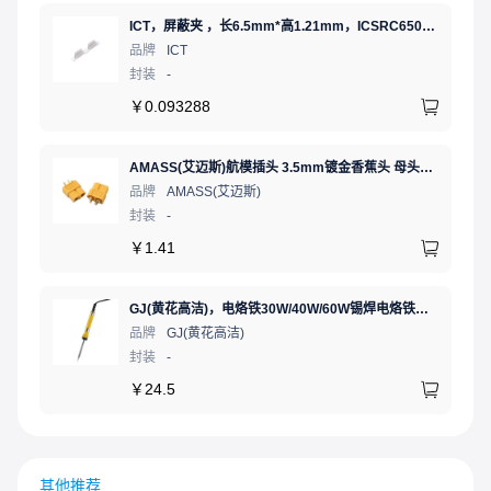
ICT，屏蔽夹 ，长6.5mm*高1.21mm，ICSRC6508SFR
品牌
ICT
封装
-
￥
0.093288
AMASS(艾迈斯)航模插头 3.5mm镀金香蕉头 母头XT60-F.G.Y
品牌
AMASS(艾迈斯)
封装
-
￥
1.41
GJ(黄花高洁)，电烙铁30W/40W/60W锡焊电烙铁焊接工具电焊笔手机电子维修（内热35W），NO.435(35W)
品牌
GJ(黄花高洁)
封装
-
￥
24.5
其他推荐