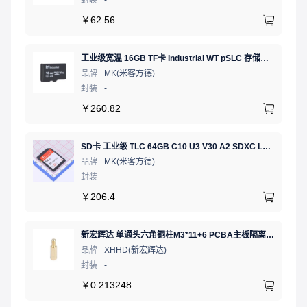
￥
62.56
工业级宽温 16GB TF卡 Industrial WT pSLC 存储卡 MICRO SD LDPC纠错 PE 30K 无人机、行车记录仪、安防监控适配
品牌
MK(米客方德)
封装
-
￥
260.82
SD卡 工业级 TLC 64GB C10 U3 V30 A2 SDXC LDPC纠错 PE 3K 无人机、行车记录仪、安防监控适配
品牌
MK(米客方德)
封装
-
￥
206.4
新宏辉达 单通头六角铜柱M3*11+6 PCBA主板隔离螺柱
品牌
XHHD(新宏辉达)
封装
-
￥
0.213248