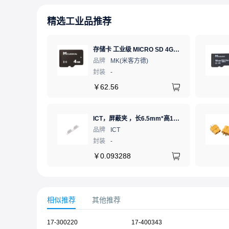
精选工业品推荐
存储卡 工业级 MICRO SD 4GB TF卡 Classical
品牌
MK(米客方德)
封装
-
￥
62.56
ICT，屏蔽夹 ，长6.5mm*高1.21mm，ICSRC6508SFR
品牌
ICT
封装
-
￥
0.093288
相似推荐
其他推荐
17-300220
17-400343