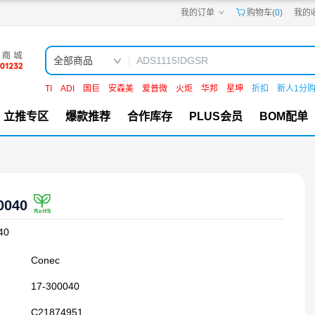
我的订单
购物车(
0
)
我的
嘉立创PCB
嘉立创FPC
嘉立创SMT
嘉立创FA
全部商品
嘉立创EDA
嘉立创社区
TI
ADI
国巨
安森美
爱普微
火炬
华邦
星坤
折扣
新人1分
机电工坊
立推专区
爆款推荐
合作库存
PLUS会员
BOM配单
0040
40
Conec
17-300040
C21874951