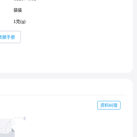
袋装
1克(g)
数据手册
资料纠错