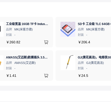
工业级宽温 16GB TF卡 Industrial WT pSLC 存储卡 MICRO SD LDPC纠错 PE 30K 无人机、行车记录仪、安防监控适配
品牌
MK(米客方德)
品牌
MK(米客方德)
封装
-
封装
-
￥
260.82
￥
206.4
AMASS(艾迈斯)航模插头 3.5mm镀金香蕉头 母头XT60-F.G.Y
品牌
AMASS(艾迈斯)
品牌
GJ(黄花高洁)
封装
-
封装
-
￥
1.41
￥
24.5