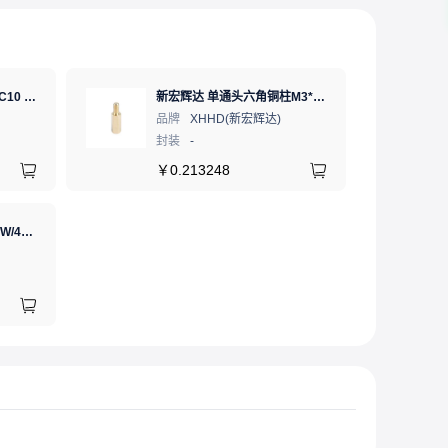
SD卡 工业级 TLC 64GB C10 U3 V30 A2 SDXC LDPC纠错 PE 3K 无人机、行车记录仪、安防监控适配
新宏辉达 单通头六角铜柱M3*11+6 PCBA主板隔离螺柱
品牌
XHHD(新宏辉达)
封装
-
￥
0.213248
GJ(黄花高洁)，电烙铁30W/40W/60W锡焊电烙铁焊接工具电焊笔手机电子维修（内热35W），NO.435(35W)