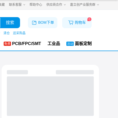
收藏
联系客服
帮助中心
供应商合作
嘉立创产业服务群
0
搜索
BOM下单
购物车
购
清仓
送采购晶
PCB/FPC/SMT
工业品
面板定制