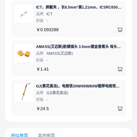
ICT，屏蔽夹 ，长6.5mm*高1.21mm，ICSRC6508SFR
品牌
ICT
封装
-
￥
0.093288
AMASS(艾迈斯)航模插头 3.5mm镀金香蕉头 母头XT60-F.G.Y
品牌
AMASS(艾迈斯)
封装
-
￥
1.41
GJ(黄花高洁)，电烙铁30W/40W/60W锡焊电烙铁焊接工具电焊笔手机电子维修（内热35W），NO.435(35W)
品牌
GJ(黄花高洁)
封装
-
￥
24.5
相似推荐
其他推荐