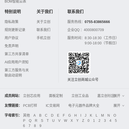
BOM智能云表
特别说明
关于我们
联系我们
隐私政策
关于立创
服务热线：
0755-83865666
规则更新记录
联系我们
企业QQ ：
4000800709
用户协议
手机立创
服务时间：
8:30-18:30（工作日）
9:00-18:00（节假日）
免责声明
第三方共享清单
AI应用用户须知
第三方服务与关
联启动说明
关注立创商城公众号
成员网站：
立创芯应用
面板定制
立创工业品
嘉立创社区
展开
3D打印
嘉立创FPC
嘉立创PCB
嘉立创FA
友情链接：
PCB打样
IC交易网
电子元器件品牌大全
展开
立创电子设计大赛
立创开源硬件
中国IC网
智能电网
机电设备
电子工程网
字母索引：
其他
A
B
C
D
E
F
G
H
I
J
K
L
M
N
O
Global Website LCSC
ZXHPCB
P
Q
R
S
T
U
V
W
X
Y
Z
0
1
2
3
4
5
晶振
电子技术应用
21icsearch
电子展
6
7
8
9