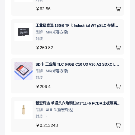
￥
62.56
工业级宽温 16GB TF卡 Industrial WT pSLC 存储卡 MICRO SD LDPC纠错 PE 30K 无人机、行车记录仪、安防监控适配
品牌
MK(米客方德)
封装
-
￥
260.82
SD卡 工业级 TLC 64GB C10 U3 V30 A2 SDXC LDPC纠错 PE 3K 无人机、行车记录仪、安防监控适配
品牌
MK(米客方德)
封装
-
￥
206.4
新宏辉达 单通头六角铜柱M3*11+6 PCBA主板隔离螺柱
品牌
XHHD(新宏辉达)
封装
-
￥
0.213248