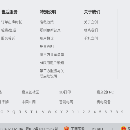
售后服务
特别说明
关于我们
订单出库时长
隐私政策
关于立创
验货/售后
规则更新记录
联系我们
服务投诉
用户协议
手机立创
免责声明
第三方共享清单
AI应用用户须知
第三方服务与关
联启动说明
品
嘉立创社区
3D打印
嘉立创FPC
Global Website LCSC
ZXHPCB
电子元器件品牌大全
中国IC网
智能电网
机电设备
液晶屏交易中心
中国包装网
电子元器件查询
O
P
Q
R
S
T
U
V
W
X
Y
Z
0
1
2
3
4
5
6
7
8
9
商务网
DFRobot开源硬件商城
分析测试百科网
开步睿思
0402002194
粤ICP备13005967号
工商网监
ISO/IEC
|