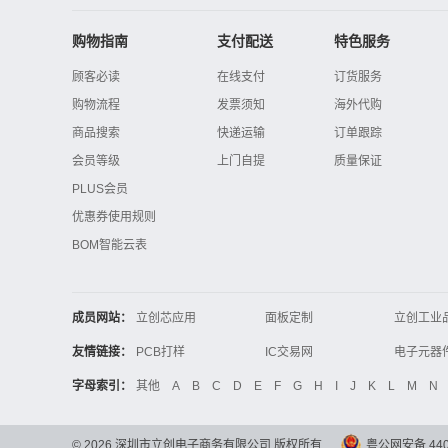
购物指南
支付配送
特色服务
顾客必读
在线支付
订货服务
购物流程
发票须知
海外代购
商品搜索
快递运输
订单跟踪
会员等级
上门自提
质量保证
PLUS会员
优惠券使用规则
BOM智能云表
成员网站：
立创芯应用
面板定制
立创工业
立创电子设计大赛
立创开源硬件
友情链接：
PCB打样
IC交易网
电子技术应用
21icsearch
电子展
字母索引：
其他
A
B
C
D
E
F
G
H
I
J
K
L
M
N
锂电池
集成灶
中国机床
©
2026
深圳市立创电子商务有限公司 版权所有
粤公网安备 4403