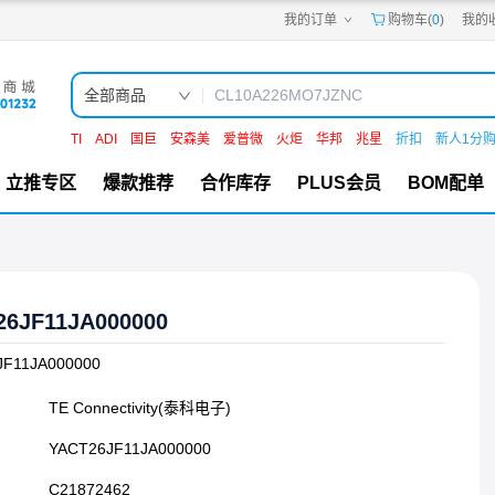
我的订单
购物车(
0
)
我的
嘉立创PCB
嘉立创FPC
嘉立创SMT
嘉立创FA
全部商品
嘉立创EDA
嘉立创社区
TI
ADI
国巨
安森美
爱普微
火炬
华邦
兆星
折扣
新人1分
机电工坊
立推专区
爆款推荐
合作库存
PLUS会员
BOM配单
26JF11JA000000
JF11JA000000
TE Connectivity(泰科电子)
YACT26JF11JA000000
C21872462