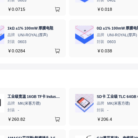
封装
0603
封装
0402
￥
0.0715
￥
0.018
1kΩ ±1% 100mW 厚膜电阻
0Ω ±1% 100mW 厚膜电
品牌
UNI-ROYAL(厚声)
品牌
UNI-ROYAL(厚声)
封装
0603
封装
0603
￥
0.0284
￥
0.038
工业级宽温 16GB TF卡 Industrial WT pSLC 存储卡 MICRO SD LDPC纠错 PE 30K 无人机、行车记录仪、安防监控适配
品牌
MK(米客方德)
品牌
MK(米客方德)
封装
-
封装
-
￥
260.82
￥
206.4