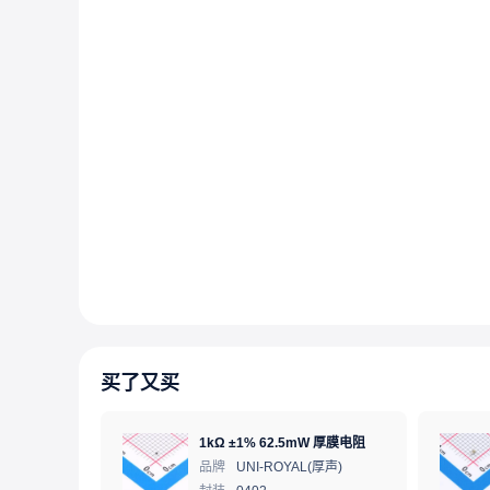
买了又买
1kΩ ±1% 62.5mW 厚膜电阻
品牌
UNI-ROYAL(厚声)