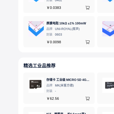
封装
0402
￥
0.0383
厚膜电阻 10kΩ ±1% 100mW
品牌
UNI-ROYAL(厚声)
封装
0603
￥
0.0098
精选工业品推荐
存储卡 工业级 MICRO SD 4GB TF卡 Classical
品牌
MK(米客方德)
封装
-
￥
62.56