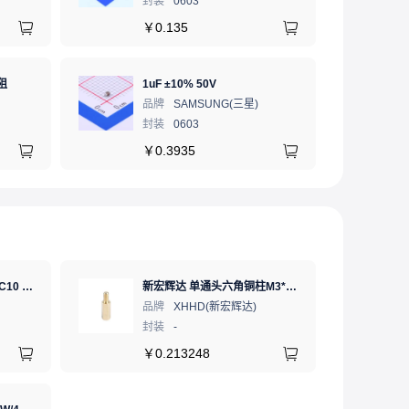
封装
0603
￥
0.135
阻
1uF ±10% 50V
品牌
SAMSUNG(三星)
封装
0603
￥
0.3935
SD卡 工业级 TLC 64GB C10 U3 V30 A2 SDXC LDPC纠错 PE 3K 无人机、行车记录仪、安防监控适配
新宏辉达 单通头六角铜柱M3*11+6 PCBA主板隔离螺柱
品牌
XHHD(新宏辉达)
封装
-
￥
0.213248