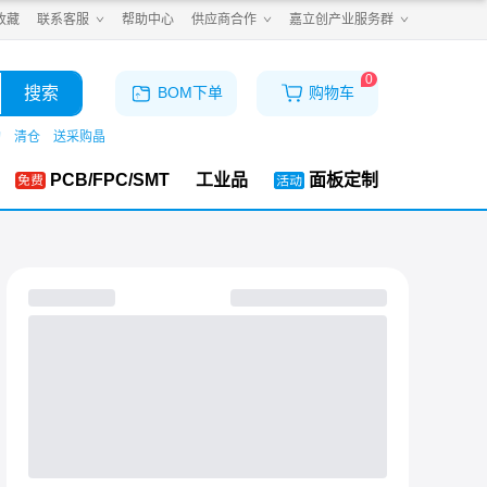
收藏
联系客服
帮助中心
供应商合作
嘉立创产业服务群
0
搜索
BOM下单
购物车
购
清仓
送采购晶
PCB/FPC/SMT
工业品
面板定制