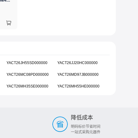
GJ(黄花高洁)，电烙铁30W/40W/60W锡焊电烙铁焊接工具电焊笔手机电子维修（内热35W），NO.435(35W)
YACT26JH55SD000000
YACT26JJ20HC000000
YACT26MC08PD000000
YACT26MD97JB000000
YACT26MH35SE000000
YACT26MH55HE000000
降低成本
明码标价节省时间
一站式采购元器件