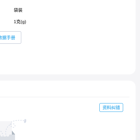
袋装
1克(g)
数据手册
资料纠错