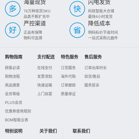
海量现货
闪电发货
76万种现货SKU
科技智能大仓储
品类不断扩充中
最快4小时发货
严控渠道
降低成本
正品有保障
明码标价节省时间
物料可追溯
一站式采购元器件
购物指南
支付配送
特色服务
售后服务
顾客必读
在线支付
订货服务
订单出库时长
购物流程
发票须知
海外代购
验货/售后
商品搜索
快递运输
订单跟踪
服务投诉
会员等级
上门自提
质量保证
PLUS会员
优惠券使用规则
BOM智能云表
特别说明
关于我们
联系我们