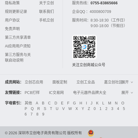
隐私政策
关于立创
服务热线：
0755-83865666
规则更新记录
联系我们
企业QQ ：
4000800709
用户协议
手机立创
服务时间：
8:30-18:30（工作日）
9:00-18:00（节假日）
免责声明
第三方共享清单
AI应用用户须知
第三方服务与关
联启动说明
关注立创商城公众号
成员网站：
立创芯应用
面板定制
立创工业品
嘉立创社区
展开
3D打印
嘉立创FPC
嘉立创PCB
嘉立创FA
友情链接：
PCB打样
IC交易网
电子元器件品牌大全
展开
立创电子设计大赛
立创开源硬件
中国IC网
智能电网
机电设备
电子工程网
字母索引：
其他
A
B
C
D
E
F
G
H
I
J
K
L
M
N
O
Global Website LCSC
ZXHPCB
P
Q
R
S
T
U
V
W
X
Y
Z
0
1
2
3
4
5
晶振
电子技术应用
21icsearch
电子展
6
7
8
9
液晶屏交易中心
中国包装网
电子元器件查询
工业品采购
IC电子网
锂电池
集成灶
©
2026
深圳市立创电子商务有限公司 版权所有
中国机床商务网
DFRobot开源硬件商城