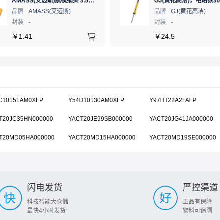
AMASS(艾迈斯)航模插头 3.5mm镀金香蕉头 母头XT60-F.G.Y
品牌
AMASS(艾迈斯)
品牌
GJ(黄花高洁)
封装
-
封装
-
￥
1.41
￥
24.5
C10151AM0XFP
Y54D10130AM0XFP
Y97HT22A2FAFP
T20JC35HN000000
YACT20JE99SB000000
YACT20JG41JA000000
T20MD05HA000000
YACT20MD15HA000000
YACT20MD19SE000000
闪电发货
严控渠道
科技智能大仓储
正品有保障
最快4小时发货
物料可追溯