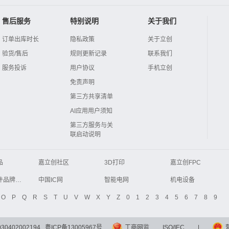
售后服务
特别说明
关于我们
订单出库时长
隐私政策
关于立创
验货/售后
规则更新记录
联系我们
服务投诉
用户协议
手机立创
免责声明
第三方共享清单
AI应用用户须知
第三方服务与关
联启动说明
品
嘉立创社区
3D打印
嘉立创FPC
Global Website LCSC
ZXHPCB
电子元器件品牌大全
中国IC网
智能电网
机电设备
液晶屏交易中心
中国包装网
电子元器件查询
O
P
Q
R
S
T
U
V
W
X
Y
Z
0
1
2
3
4
5
6
7
8
9
商务网
DFRobot开源硬件商城
分析测试百科网
开步睿思
0402002194
粤ICP备13005967号
工商网监
ISO/IEC
|