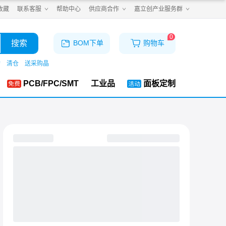
收藏
联系客服
帮助中心
供应商合作
嘉立创产业服务群
0
搜索
BOM下单
购物车
购
清仓
送采购晶
PCB/FPC/SMT
工业品
面板定制