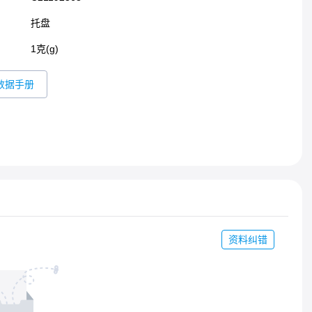
托盘
1克(g)
数据手册
资料纠错