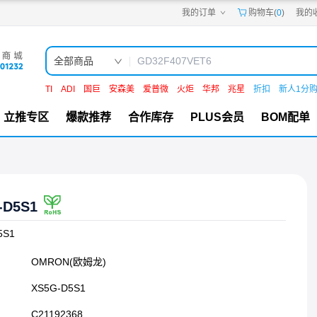
我的订单
购物车(
0
)
我的
嘉立创PCB
嘉立创FPC
嘉立创SMT
嘉立创FA
全部商品
嘉立创EDA
嘉立创社区
TI
ADI
国巨
安森美
爱普微
火炬
华邦
兆星
折扣
新人1分
机电工坊
立推专区
爆款推荐
合作库存
PLUS会员
BOM配单
-D5S1
5S1
OMRON(欧姆龙)
XS5G-D5S1
C21192368