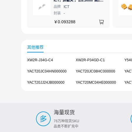
ICT，屏蔽夹 ，长6.5mm*高1.21mm，ICSRC6508SFR
品牌
ICT
封装
-
￥
0.093288
其他推荐
XW2R-J34G-C4
XW2R-P34GD-C1
Y54
YACT20JC04HN000000
YACT20JC08HC000000
YAC
YACT20JJ24JB000000
YACT20MC04HE000000
YAC
海量现货
76万种现货SKU
品类不断扩充中