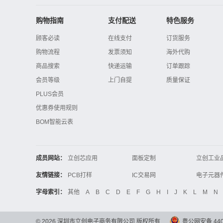
购物指南
支付配送
特色服务
顾客必读
在线支付
订货服务
购物流程
发票须知
海外代购
商品搜索
快递运输
订单跟踪
会员等级
上门自提
质量保证
PLUS会员
优惠券使用规则
BOM智能云表
成员网站：
立创芯应用
面板定制
立创工业
立创电子设计大赛
立创开源硬件
友情链接：
PCB打样
IC交易网
电子技术应用
21icsearch
电子展
字母索引：
其他
A
B
C
D
E
F
G
H
I
J
K
L
M
N
锂电池
集成灶
中国机床
©
2026
深圳市立创电子商务有限公司 版权所有
粤公网安备 4403