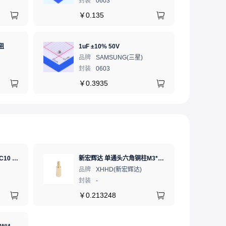
封装
0603
￥
0.135
阻
1uF ±10% 50V
品牌
SAMSUNG(三星)
封装
0603
￥
0.3935
SD卡 工业级 TLC 64GB C10 U3 V30 A2 SDXC LDPC纠错 PE 3K 无人机、行车记录仪、安防监控适配
新宏辉达 单通头六角铜柱M3*11+6 PCBA主板隔离螺柱
品牌
XHHD(新宏辉达)
封装
-
￥
0.213248