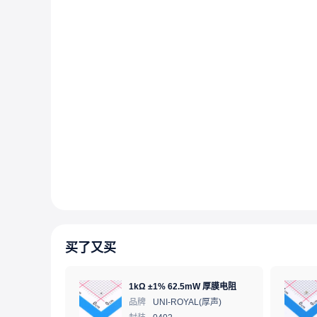
买了又买
1kΩ ±1% 62.5mW 厚膜电阻
品牌
UNI-ROYAL(厚声)