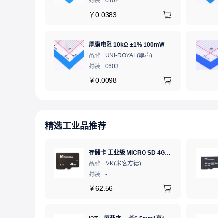
封装
0402
￥
0.0383
厚膜电阻 10kΩ ±1% 100mW
品牌
UNI-ROYAL(厚声)
封装
0603
￥
0.0098
精选工业品推荐
存储卡 工业级 MICRO SD 4GB TF卡 Classical
品牌
MK(米客方德)
封装
-
￥
62.56