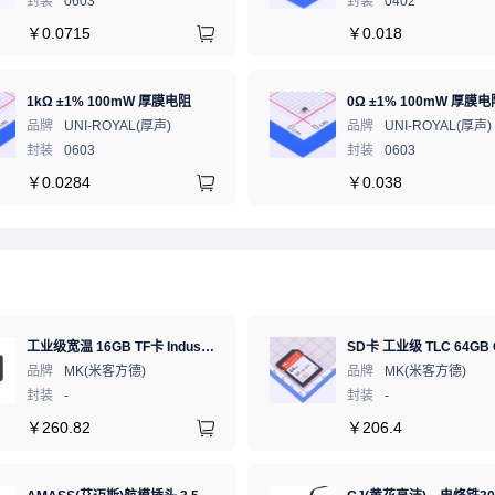
封装
0603
封装
0402
￥
0.0715
￥
0.018
1kΩ ±1% 100mW 厚膜电阻
0Ω ±1% 100mW 厚膜电
品牌
UNI-ROYAL(厚声)
品牌
UNI-ROYAL(厚声)
封装
0603
封装
0603
￥
0.0284
￥
0.038
工业级宽温 16GB TF卡 Industrial WT pSLC 存储卡 MICRO SD LDPC纠错 PE 30K 无人机、行车记录仪、安防监控适配
品牌
MK(米客方德)
品牌
MK(米客方德)
封装
-
封装
-
￥
260.82
￥
206.4