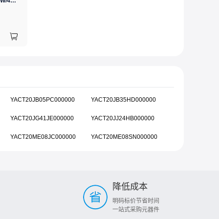
GJ(黄花高洁)，电烙铁30W/40W/60W锡焊电烙铁焊接工具电焊笔手机电子维修（内热35W），NO.435(35W)
YACT20JB05PC000000
YACT20JB35HD000000
YACT20JG41JE000000
YACT20JJ24HB000000
YACT20ME08JC000000
YACT20ME08SN000000
降低成本
明码标价节省时间
一站式采购元器件