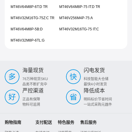
MT46V64M8P-6T:D TR
MT46V64M8P-75 IT:D TR
MT46V32M16TG-75Z:C TR
MT46V256M4P-75:A
MT46V64M8P-5B:D
MT46V32M16TG-75 IT:C
MT46V32M8P-6TL:G
海量现货
闪电发货
76万种现货SKU
科技智能大仓储
品类不断扩充中
最快4小时发货
严控渠道
降低成本
正品有保障
明码标价节省时间
物料可追溯
一站式采购元器件
购物指南
支付配送
特色服务
售后服务