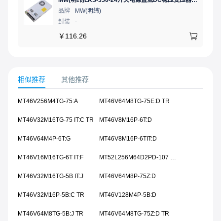
品牌
MW(明纬)
封装
-
￥
116.26
相似推荐
其他推荐
MT46V256M4TG-75:A
MT46V64M8TG-75E:D TR
MT46V32M16TG-75 IT:C TR
MT46V8M16P-6T:D
MT46V64M4P-6T:G
MT46V8M16P-6TIT:D
MT46V16M16TG-6T IT:F
MT52L256M64D2PD-107 WT:B TR
MT46V32M16TG-5B IT:J
MT46V64M8P-75Z:D
MT46V32M16P-5B:C TR
MT46V128M4P-5B:D
MT46V64M8TG-5B:J TR
MT46V64M8TG-75Z:D TR