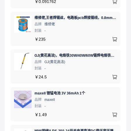
￥
0.091762
维修佬,王者焊锡丝，电路板pcb焊接锡线，0.8mm800g,1个
品牌
维修佬
封装
-
￥
235
GJ(黄花高洁)，电烙铁30W/40W/60W锡焊电烙铁焊接工具电焊笔手机电子维修（内热35W），NO.435(35W)
品牌
GJ(黄花高洁)
封装
-
￥
24.5
maxell 锂锰电池 3V 36mAh 1个
品牌
maxell
封装
-
￥
1.49
MW(明纬)LRS-350-24开关电源直流DC稳压变压器监控24V 14.6A