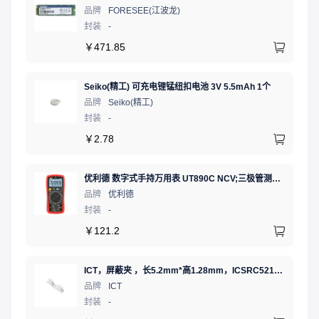
品牌
FORESEE(江波龙)
封装
-
￥
471.85
Seiko(精工) 可充电锂锰纽扣电池 3V 5.5mAh 1个
品牌
Seiko(精工)
封装
-
￥
2.78
优利德 数字式手持万用表 UT890C NCV;三极管测试;二极管测试;火线辨别;真有效值;通断测试
品牌
优利德
封装
-
￥
121.2
ICT，屏蔽夹 ，长5.2mm*高1.28mm，ICSRC52128SFR
品牌
ICT
封装
-