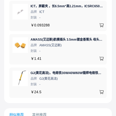
ICT，屏蔽夹 ，长6.5mm*高1.21mm，ICSRC6508SFR
品牌
ICT
封装
-
￥
0.093288
AMASS(艾迈斯)航模插头 3.5mm镀金香蕉头 母头XT60-F.G.Y
品牌
AMASS(艾迈斯)
封装
-
￥
1.41
GJ(黄花高洁)，电烙铁30W/40W/60W锡焊电烙铁焊接工具电焊笔手机电子维修（内热35W），NO.435(35W)
品牌
GJ(黄花高洁)
封装
-
￥
24.5
相似推荐
其他推荐