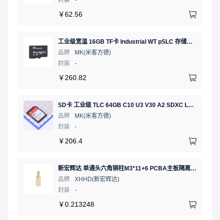
￥
62.56
工业级宽温 16GB TF卡 Industrial WT pSLC 存储卡 MICRO SD LDPC纠错 PE 30K 无人机、行车记录仪、安防监控适配
品牌
MK(米客方德)
封装
-
￥
260.82
SD卡 工业级 TLC 64GB C10 U3 V30 A2 SDXC LDPC纠错 PE 3K 无人机、行车记录仪、安防监控适配
品牌
MK(米客方德)
封装
-
￥
206.4
新宏辉达 单通头六角铜柱M3*11+6 PCBA主板隔离螺柱
品牌
XHHD(新宏辉达)
封装
-
￥
0.213248