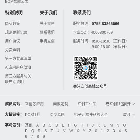
BOM智能云表
特别说明
关于我们
联系我们
隐私政策
关于立创
服务热线：
0755-83865666
规则更新记录
联系我们
企业QQ ：
4000800709
用户协议
手机立创
服务时间：
8:30-18:30（工作日）
9:00-18:00（节假日）
免责声明
第三方共享清单
AI应用用户须知
第三方服务与关
联启动说明
关注立创商城公众号
成员网站：
立创芯应用
面板定制
立创工业品
嘉立创社区
展开
3D打印
嘉立创FPC
嘉立创PCB
嘉立创FA
友情链接：
PCB打样
IC交易网
电子元器件品牌大全
展开
立创电子设计大赛
立创开源硬件
中国IC网
智能电网
机电设备
电子工程网
字母索引：
其他
A
B
C
D
E
F
G
H
I
J
K
L
M
N
O
Global Website LCSC
ZXHPCB
P
Q
R
S
T
U
V
W
X
Y
Z
0
1
2
3
4
5
晶振
电子技术应用
21icsearch
电子展
6
7
8
9