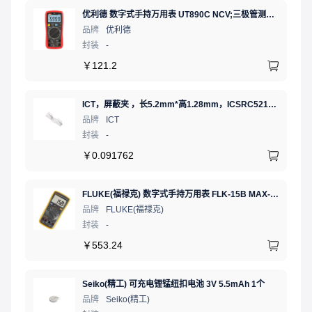
优利德 数字式手持万用表 UT890C NCV;三极管测试;二极管测试;火线辨别;真有效值;通断测试
品牌
优利德
封装
-
￥
121.2
ICT，屏蔽夹 ，长5.2mm*高1.28mm，ICSRC52128SFR
品牌
ICT
封装
-
￥
0.091762
FLUKE(福禄克) 数字式手持万用表 FLK-15B MAX-01/CN 二极管测试;通断测试
品牌
FLUKE(福禄克)
封装
-
￥
553.24
Seiko(精工) 可充电锂锰纽扣电池 3V 5.5mAh 1个
品牌
Seiko(精工)