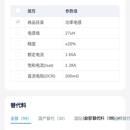
属性
参数值
商品目录
功率电感
电感值
27uH
精度
±20%
额定电流
1.65A
饱和电流(Isat)
1.28A
直流电阻(DCR)
200mΩ
替代料
全部替代料（
99
）>
全部
（
99
）
国产替代
（
30
）
国际替代
（
62
）
同品牌替