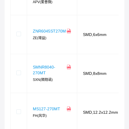
APV(爱普微)
ZNR6045ST270M
SMD,6x6mm
ZE(增益)
SMNR8040-
270MT
SMD,8x8mm
SXN(顺翔诺)
MS127-270MT
SMD,12.2x12.2mm
FH(风华)