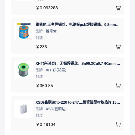
￥
0.093288
维修佬,王者焊锡丝，电路板pcb焊接锡线，0.8mm800g,1个
品牌
维修佬
封装
-
￥
235
XHT(兴鸿泰)，无铅焊锡丝，Sn99.3Cu0.7 Φ1mm 750G，环保锡线， 免洗焊锡丝/锡线,1卷
品牌
XHT(兴鸿泰)
封装
-
￥
360.85
XSD(鑫顺达)to-220 to-247二极管铝型材散热片 15.5*10.5*21 本色带针大功率电子散热器（可定制）
品牌
XSD(鑫顺达)
封装
-
￥
0.49104