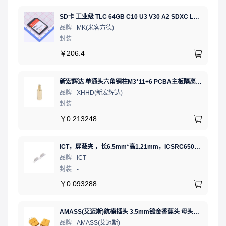
SD卡 工业级 TLC 64GB C10 U3 V30 A2 SDXC LDPC纠错 PE 3K 无人机、行车记录仪、安防监控适配
品牌
MK(米客方德)
封装
-
￥
206.4
新宏辉达 单通头六角铜柱M3*11+6 PCBA主板隔离螺柱
品牌
XHHD(新宏辉达)
封装
-
￥
0.213248
ICT，屏蔽夹 ，长6.5mm*高1.21mm，ICSRC6508SFR
品牌
ICT
封装
-
￥
0.093288
AMASS(艾迈斯)航模插头 3.5mm镀金香蕉头 母头XT60-F.G.Y
品牌
AMASS(艾迈斯)