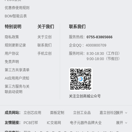
优惠券使用规则
BOM智能云表
特别说明
关于我们
联系我们
隐私政策
关于立创
服务热线：
0755-83865666
规则更新记录
联系我们
企业QQ ：
4000800709
用户协议
手机立创
服务时间：
8:30-18:30（工作日）
9:00-18:00（节假日）
免责声明
第三方共享清单
AI应用用户须知
第三方服务与关
联启动说明
关注立创商城公众号
成员网站：
立创芯应用
面板定制
立创工业品
嘉立创社区
展开
3D打印
嘉立创FPC
嘉立创PCB
嘉立创FA
友情链接：
PCB打样
IC交易网
电子元器件品牌大全
展开
立创电子设计大赛
立创开源硬件
中国IC网
智能电网
机电设备
电子工程网