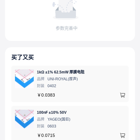
参数完善中
买了又买
1kΩ ±1% 62.5mW 厚膜电阻
品牌
UNI-ROYAL(厚声)
封装
0402
￥
0.0383
100nF ±10% 50V
品牌
YAGEO(国巨)
封装
0603
￥
0.0715