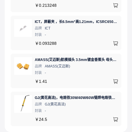
￥
0.213248
ICT，屏蔽夹 ，长6.5mm*高1.21mm，ICSRC6508SFR
品牌
ICT
封装
-
￥
0.093288
AMASS(艾迈斯)航模插头 3.5mm镀金香蕉头 母头XT60-F.G.Y
品牌
AMASS(艾迈斯)
封装
-
￥
1.41
GJ(黄花高洁)，电烙铁30W/40W/60W锡焊电烙铁焊接工具电焊笔手机电子维修（内热35W），NO.435(35W)
品牌
GJ(黄花高洁)
封装
-
￥
24.5