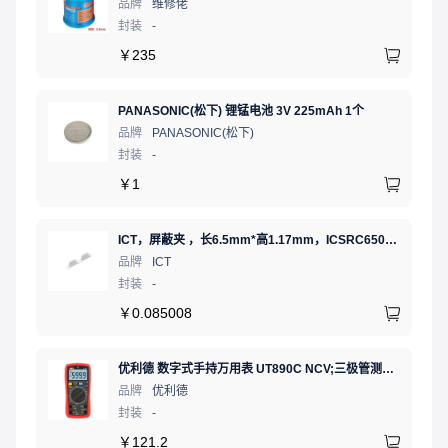
品牌
维修佬
封装
-
￥
235
PANASONIC(松下) 锂锰电池 3V 225mAh 1个
品牌
PANASONIC(松下)
封装
-
￥
1
ICT，屏蔽夹 ，长6.5mm*高1.17mm，ICSRC6508-015SFR
品牌
ICT
封装
-
￥
0.085008
优利德 数字式手持万用表 UT890C NCV;三极管测试;二极管测试;火线辨别;真有效值;通断测试
品牌
优利德
封装
-
￥
121.2