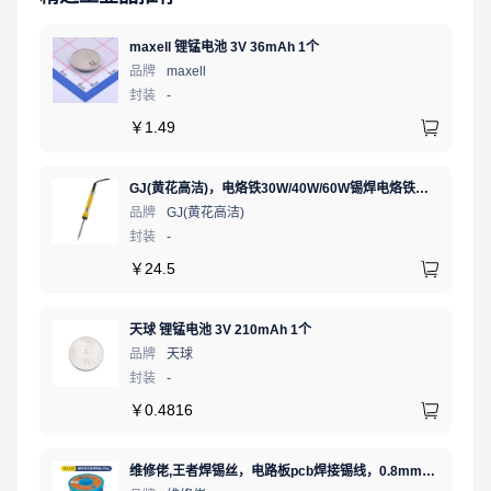
maxell 锂锰电池 3V 36mAh 1个
品牌
maxell
封装
-
￥
1.49
GJ(黄花高洁)，电烙铁30W/40W/60W锡焊电烙铁焊接工具电焊笔手机电子维修（内热35W），NO.435(35W)
品牌
GJ(黄花高洁)
封装
-
￥
24.5
天球 锂锰电池 3V 210mAh 1个
品牌
天球
封装
-
￥
0.4816
维修佬,王者焊锡丝，电路板pcb焊接锡线，0.8mm800g,1个