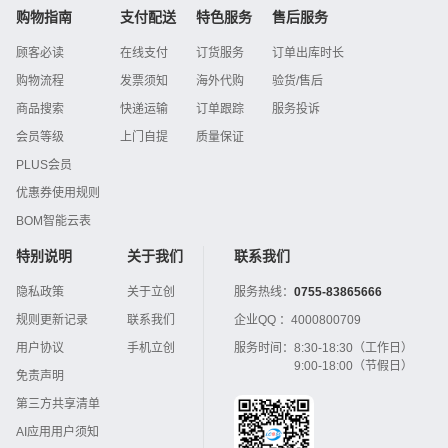
购物指南
支付配送
特色服务
售后服务
顾客必读
在线支付
订货服务
订单出库时长
购物流程
发票须知
海外代购
验货/售后
商品搜索
快递运输
订单跟踪
服务投诉
会员等级
上门自提
质量保证
PLUS会员
优惠券使用规则
BOM智能云表
特别说明
关于我们
联系我们
隐私政策
关于立创
服务热线：
0755-83865666
规则更新记录
联系我们
企业QQ ：
4000800709
用户协议
手机立创
服务时间：
8:30-18:30（工作日）
9:00-18:00（节假日）
免责声明
第三方共享清单
AI应用用户须知