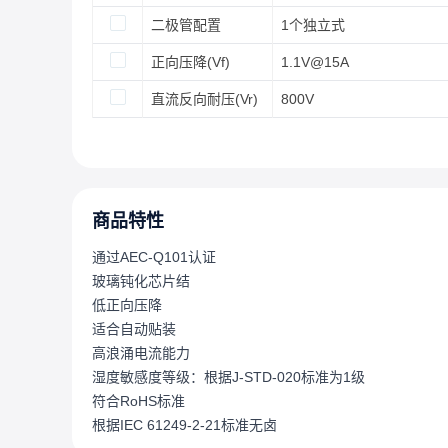
二极管配置
1个独立式
正向压降(Vf)
1.1V@15A
直流反向耐压(Vr)
800V
商品特性
通过AEC-Q101认证
玻璃钝化芯片结
低正向压降
适合自动贴装
高浪涌电流能力
湿度敏感度等级：根据J-STD-020标准为1级
符合RoHS标准
根据IEC 61249-2-21标准无卤