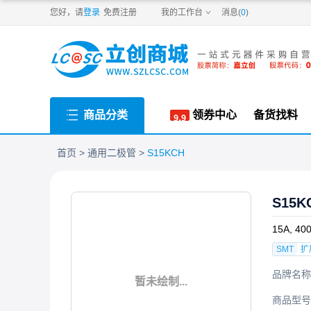
PDF
您好，请
登录
免费注册
我的工作台
消息(
0
)
商品分类
领券中心
备货找料
首页
通用二极管
S15KCH
S15K
15A, 4
SMT
扩
品牌名称
暂未绘制...
商品型号