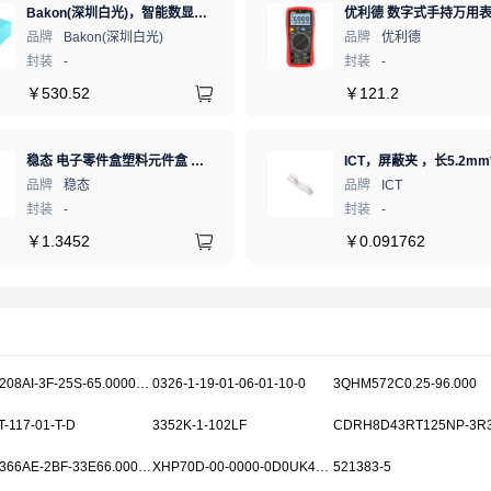
Bakon(深圳白光)，智能数显热风枪拆焊台，热风焊台，BK870A
品牌
Bakon(深圳白光)
品牌
优利德
封装
-
封装
-
￥
530.52
￥
121.2
稳态 电子零件盒塑料元件盒 防静电 黑色 1# Bk
品牌
稳态
品牌
ICT
封装
-
封装
-
￥
1.3452
￥
0.091762
SIT8208AI-3F-25S-65.000000X
0326-1-19-01-06-01-10-0
3QHM572C0.25-96.000
-117-01-T-D
3352K-1-102LF
CDRH8D43RT125NP-3R
SIT9366AE-2BF-33E66.000000
XHP70D-00-0000-0D0UK430H
521383-5