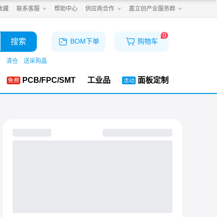
收藏
联系客服
帮助中心
供应商合作
嘉立创产业服务群
0
搜索
BOM下单
购物车
购
清仓
送采购晶
PCB/FPC/SMT
工业品
面板定制