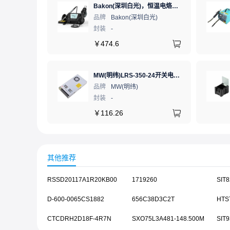
Bakon(深圳白光)，恒温电烙铁热风枪二合一数显可调温大功率无铅拆焊台，BK881（新老款交替发货）
品牌
Bakon(深圳白光)
封装
-
￥
474.6
MW(明纬)LRS-350-24开关电源直流DC稳压变压器监控24V 14.6A
品牌
MW(明纬)
封装
-
￥
116.26
其他推荐
RSSD20117A1R20KB00
1719260
D-600-0065CS1882
656C38D3C2T
HTST
CTCDRH2D18F-4R7N
SXO75L3A481-148.500M