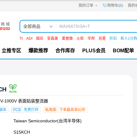
我的订单
购物车(
0
)
我的
嘉立创PCB
嘉立创FPC
嘉立创SMT
嘉立创FA
全部商品
嘉立创EDA
嘉立创社区
TI
ADI
国巨
安森美
爱普微
火炬
华邦
兆星
折扣
新人1分
机电工坊
立推专区
爆款推荐
合作库存
PLUS会员
BOM配单
CH
00V-1000V 表面贴装整流器
展库
PCB
免费打样
私有库
下单最高享92折
Taiwan Semiconductor(台湾半导体)
S15KCH