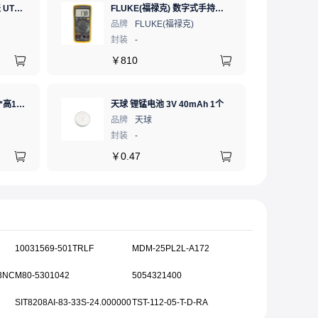
优利德 数字式手持万用表 UT890C NCV;三极管测试;二极管测试;火线辨别;真有效值;通断测试
FLUKE(福禄克) 数字式手持万用表 17B MAX-01/CN 二极管测试;相对值;通断测试
品牌
FLUKE(福禄克)
封装
-
￥
810
ICT，屏蔽夹 ，长5.2mm*高1.28mm，ICSRC52128SFR
天球 锂锰电池 3V 40mAh 1个
品牌
天球
封装
-
￥
0.47
10031569-501TRLF
MDM-25PL2L-A172
3NC
M80-5301042
5054321400
SIT8208AI-83-33S-24.000000
TST-112-05-T-D-RA