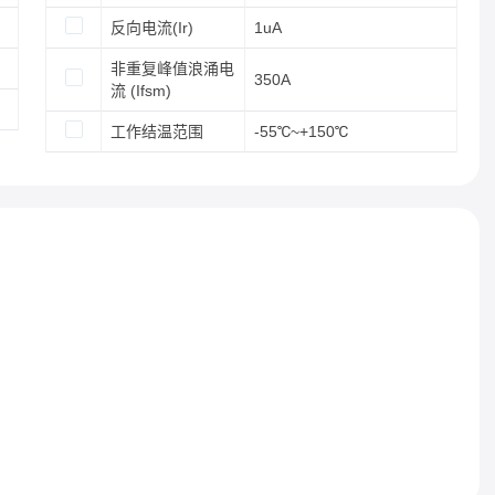
反向电流(Ir)
1uA
非重复峰值浪涌电
350A
流 (Ifsm)
工作结温范围
-55℃~+150℃