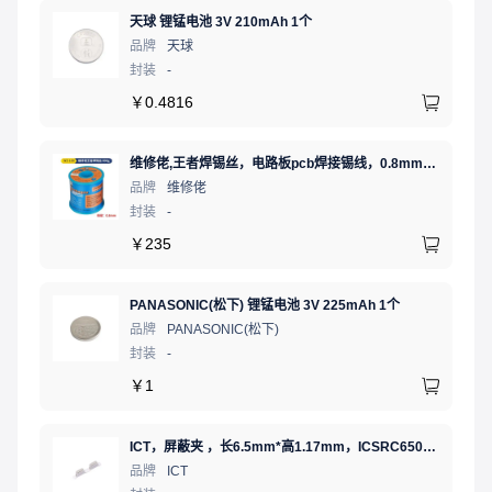
天球 锂锰电池 3V 210mAh 1个
品牌
天球
封装
-
￥
0.4816
维修佬,王者焊锡丝，电路板pcb焊接锡线，0.8mm800g,1个
品牌
维修佬
封装
-
￥
235
PANASONIC(松下) 锂锰电池 3V 225mAh 1个
品牌
PANASONIC(松下)
封装
-
￥
1
ICT，屏蔽夹 ，长6.5mm*高1.17mm，ICSRC6508-015SFR
品牌
ICT