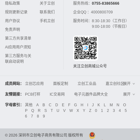
隐私政策
关于立创
服务热线：
0755-83865666
规则更新记录
联系我们
企业QQ ：
4000800709
用户协议
手机立创
服务时间：
8:30-18:30（工作日）
9:00-18:00（节假日）
免责声明
第三方共享清单
AI应用用户须知
第三方服务与关
联启动说明
关注立创商城公众号
成员网站：
立创芯应用
面板定制
立创工业品
嘉立创社区
展开
3D打印
嘉立创FPC
嘉立创PCB
嘉立创FA
友情链接：
PCB打样
IC交易网
电子元器件品牌大全
展开
立创电子设计大赛
立创开源硬件
中国IC网
智能电网
机电设备
电子工程网
字母索引：
其他
A
B
C
D
E
F
G
H
I
J
K
L
M
N
O
Global Website LCSC
ZXHPCB
P
Q
R
S
T
U
V
W
X
Y
Z
0
1
2
3
4
5
晶振
电子技术应用
21icsearch
电子展
6
7
8
9
液晶屏交易中心
中国包装网
电子元器件查询
工业品采购
IC电子网
锂电池
集成灶
©
2026
深圳市立创电子商务有限公司 版权所有
中国机床商务网
DFRobot开源硬件商城