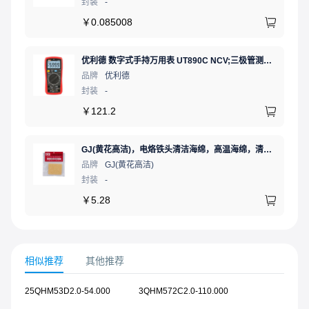
封装
-
￥
0.085008
优利德 数字式手持万用表 UT890C NCV;三极管测试;二极管测试;火线辨别;真有效值;通断测试
品牌
优利德
封装
-
￥
121.2
GJ(黄花高洁)，电烙铁头清洁海绵，高温海绵，清洁棉，除锡棉，擦锡棉，ST-11A
品牌
GJ(黄花高洁)
封装
-
￥
5.28
相似推荐
其他推荐
25QHM53D2.0-54.000
3QHM572C2.0-110.000