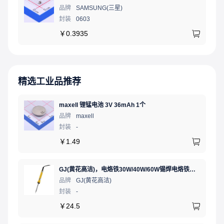
品牌
SAMSUNG(三星)
封装
0603
￥
0.3935
精选工业品推荐
maxell 锂锰电池 3V 36mAh 1个
品牌
maxell
封装
-
￥
1.49
GJ(黄花高洁)，电烙铁30W/40W/60W锡焊电烙铁焊接工具电焊笔手机电子维修（内热35W），NO.435(35W)
品牌
GJ(黄花高洁)
封装
-
￥
24.5