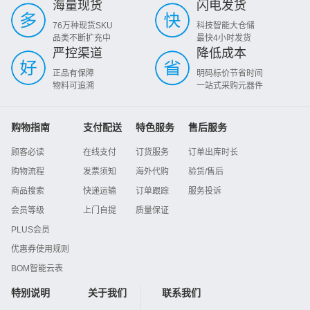
海量现货
闪电发货
76万种现货SKU
科技智能大仓储
品类不断扩充中
最快4小时发货
严控渠道
降低成本
正品有保障
明码标价节省时间
物料可追溯
一站式采购元器件
购物指南
支付配送
特色服务
售后服务
顾客必读
在线支付
订货服务
订单出库时长
购物流程
发票须知
海外代购
验货/售后
商品搜索
快递运输
订单跟踪
服务投诉
会员等级
上门自提
质量保证
PLUS会员
优惠券使用规则
BOM智能云表
特别说明
关于我们
联系我们