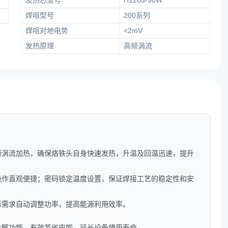
发热芯型号
H1203-90W
焊咀型号
200系列
焊咀对地电势
<2mV
发热原理
高频涡流
频涡流加热，确保烙铁头自身快速发热，升温及回温迅速，提升
操作直观便捷；密码锁定温度设置，保证焊接工艺的稳定性和安
际需求自动调整功率，提高能源利用效率。
休眠功能，有效节省电能，延长设备使用寿命。