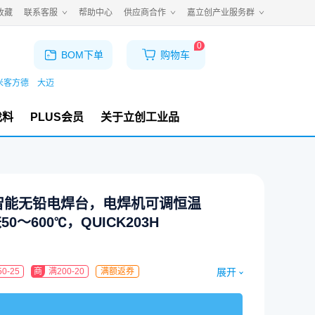
收藏
联系客服
帮助中心
供应商合作
嘉立创产业服务群
0
BOM下单
购物车
米客方德
大迈
找料
PLUS会员
关于立创工业品
数显智能无铅电焊台，电焊机可调恒温
～600℃，QUICK203H
展开
0-25
商
满200-20
满额返券