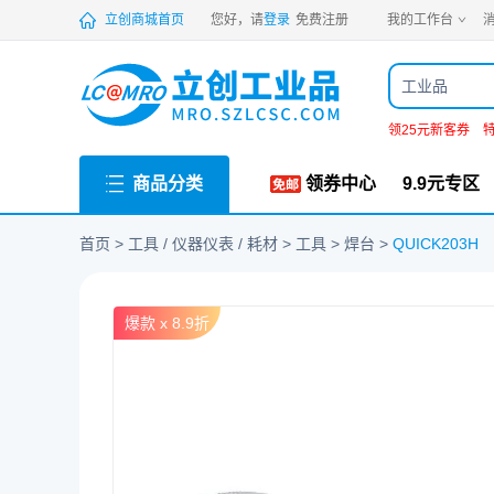
PDF
立创商城首页
您好，请
登录
免费注册
我的工作台
消
工业品
领25元新客券
商品分类
领券中心
9.9元专区
首页
工具 / 仪器仪表 / 耗材
工具
焊台
QUICK203H
爆款 x
8.9折