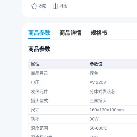
收藏
对比
商品参数
商品详情
规格书
商品参数
属性
参数值
商品目录
焊台
电压
AV 220V
发热元件
分体式发热芯
插头型式
三脚插头
尺寸
160×130×100mm
功率
90W
温度范围
50-600℃