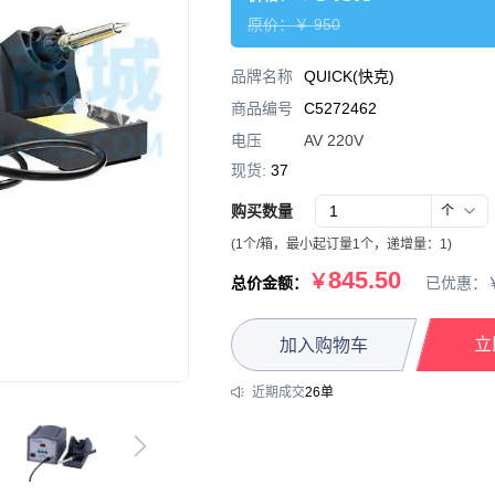
原价：￥
950
品牌名称
QUICK(快克)
商品编号
C5272462
电压
AV 220V
现货:
37
购买数量
个
(
1
个
/
箱
，
最小起订量1个
，递增量：
1
)
845.50
￥
总价金额：
已优惠：
立
加入购物车
近期成交
26
单