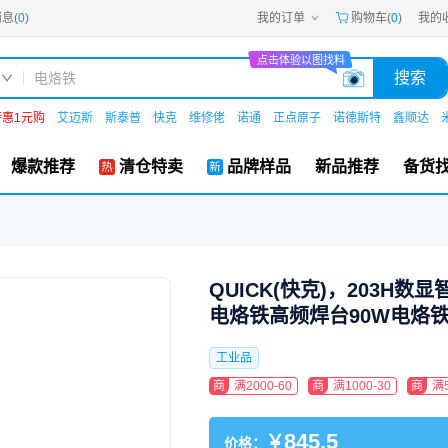
息(
0
)
我的订单
购物车(
0
)
我的
嘉立创PCB
嘉立创FPC
点击体验以图找料
嘉立创SMT
搜索
嘉立创FA
嘉立创EDA
嘉立创社区
特惠1元购
艾迈斯
斯泰普
快克
维修佬
诺通
正点原子
诺德斯特
鑫顺达
机电工坊
爆款推荐
清仓特卖
品牌样品
新品推荐
备货
QUICK(快克)，203H
电烙铁高频焊台90W电烙铁50
工业品
商
满2000-60
商
满1000-30
商
满5
845.5
￥
价格：