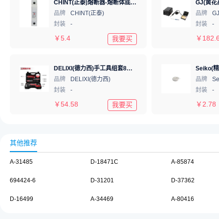
CHINT(正泰)熔断器-熔断体底座RT28N-32X 1P
品牌
CHINT(正泰)
品牌
G
封装
-
封装
-
￥
5.4
￥
182.
我要买
DELIXI(德力西)手工具组套8件套 基本维修 T1系列 DHCHT1008T
品牌
DELIXI(德力西)
品牌
Se
封装
-
封装
-
￥
54.58
￥
2.78
我要买
其他推荐
A-31485
D-18471C
A-85874
694424-6
D-31201
D-37362
D-16499
A-34469
A-80416