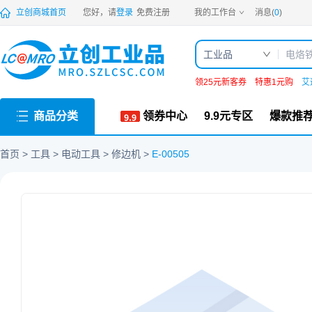
PDF
立创商城首页
您好，请
登录
免费注册
我的工作台
消息(
0
)
工业品
领25元新客券
特惠1元购
艾
商品分类
领券中心
9.9元专区
爆款推
首页
工具
电动工具
修边机
E-00505