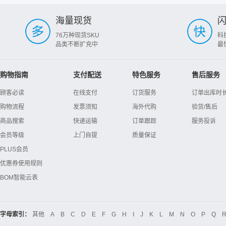
海量现货
76万种现货SKU
科
品类不断扩充中
最
购物指南
支付配送
特色服务
售后服务
顾客必读
在线支付
订货服务
订单出库时
购物流程
发票须知
海外代购
验货/售后
商品搜索
快递运输
订单跟踪
服务投诉
会员等级
上门自提
质量保证
PLUS会员
优惠券使用规则
BOM智能云表
字母索引：
其他
A
B
C
D
E
F
G
H
I
J
K
L
M
N
O
P
Q