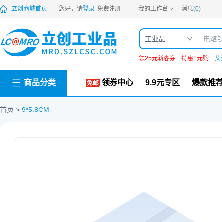
PDF
立创商城首页
您好，请
登录
免费注册
我的工作台
消息(
0
)
工业品
领25元新客券
特惠1元购
艾
商品分类
领券中心
9.9元专区
爆款推
首页
9*5.8CM