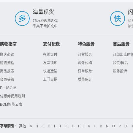
海量现货
76万种现货SKU
科
品类不断扩充中
最
购物指南
支付配送
特色服务
售后服务
顾客必读
在线支付
订货服务
订单出库时
购物流程
发票须知
海外代购
验货/售后
商品搜索
快递运输
订单跟踪
服务投诉
会员等级
上门自提
质量保证
PLUS会员
优惠券使用规则
BOM智能云表
字母索引：
其他
A
B
C
D
E
F
G
H
I
J
K
L
M
N
O
P
Q