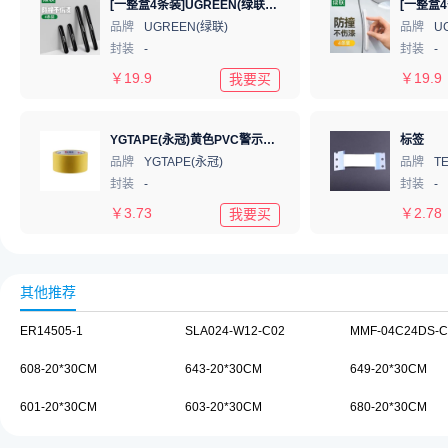
[一整盒4条装]UGREEN(绿联)汽车车门防撞条 前后门防刮蹭防擦条车身装饰条 功能小件车外饰汽车保护贴胶条简约3M胶 曜岩黑 80874
品牌
UGREEN(绿联)
品牌
U
封装
-
封装
-
￥
19.9
￥
19.9
我要买
YGTAPE(永冠)黄色PVC警示胶带48mmx16m
标签
品牌
YGTAPE(永冠)
品牌
封装
-
封装
-
￥
3.73
￥
2.78
我要买
其他推荐
ER14505-1
SLA024-W12-C02
MMF-04C24DS-C
608-20*30CM
643-20*30CM
649-20*30CM
601-20*30CM
603-20*30CM
680-20*30CM