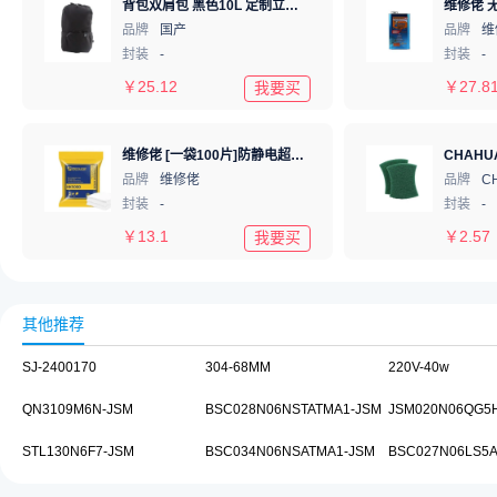
背包双肩包 黑色10L 定制立创logo Black
品牌
国产
品牌
维
封装
-
封装
-
￥
25.12
￥
27.8
我要买
维修佬 [一袋100片]防静电超纤细无尘布 工业作业试擦布擦拭手机屏幕镜头除尘布 4寸10*10cm
品牌
维修佬
品牌
C
封装
-
封装
-
￥
13.1
￥
2.57
我要买
其他推荐
SJ-2400170
304-68MM
220V-40w
QN3109M6N-JSM
BSC028N06NSTATMA1-JSM
JSM020N06QG5
STL130N6F7-JSM
BSC034N06NSATMA1-JSM
BSC027N06LS5A