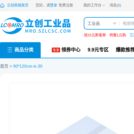
PDF
立创商城首页
您好，请
登录
免费注册
我的工作台
消息(
0
)
工业品
领25元新客券
特惠1元购
艾
商品分类
领券中心
9.9元专区
爆款推
首页
90*120cm-b-30