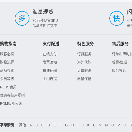
海量现货
76万种现货SKU
科
品类不断扩充中
最
购物指南
支付配送
特色服务
售后服务
顾客必读
在线支付
订货服务
订单出库时
购物流程
发票须知
海外代购
验货/售后
商品搜索
快递运输
订单跟踪
服务投诉
会员等级
上门自提
质量保证
PLUS会员
优惠券使用规则
BOM智能云表
字母索引：
其他
A
B
C
D
E
F
G
H
I
J
K
L
M
N
O
P
Q