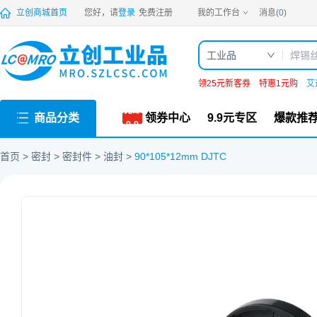
PDF
立创商城首页
您好，请
登录
免费注册
我的工作台
消息(
0
)
工业品
领25元新客券
特惠1元购
艾
商品分类
领券中心
9.9元专区
爆款推
首页
密封
密封件
油封
90*105*12mm DJTC