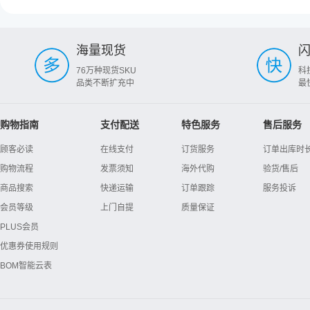
海量现货
76万种现货SKU
科
品类不断扩充中
最
购物指南
支付配送
特色服务
售后服务
顾客必读
在线支付
订货服务
订单出库时
购物流程
发票须知
海外代购
验货/售后
商品搜索
快递运输
订单跟踪
服务投诉
会员等级
上门自提
质量保证
PLUS会员
优惠券使用规则
BOM智能云表