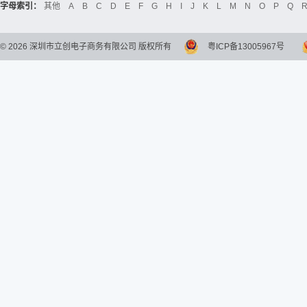
字母索引：
其他
A
B
C
D
E
F
G
H
I
J
K
L
M
N
O
P
Q
©
2026
深圳市立创电子商务有限公司 版权所有
粤ICP备13005967号