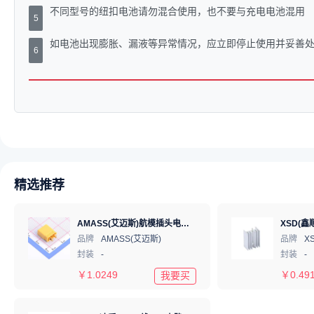
不同型号的纽扣电池请勿混合使用，也不要与充电电池混用
5
如电池出现膨胀、漏液等异常情况，应立即停止使用并妥善
6
精选推荐
AMASS(艾迈斯)航模插头电调机插座锂电池连接器 轻量版 公头XT30U-M
品牌
AMASS(艾迈斯)
品牌
X
封装
-
封装
-
￥
1.0249
￥
0.49
我要买