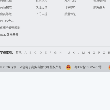
购物流程
发票须知
海外代购
验货/售后
商品搜索
快递运输
订单跟踪
服务投诉
会员等级
上门自提
质量保证
PLUS会员
优惠券使用规则
BOM智能云表
字母索引：
其他
A
B
C
D
E
F
G
H
I
J
K
L
M
N
O
P
Q
©
2026
深圳市立创电子商务有限公司 版权所有
粤ICP备13005967号