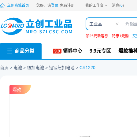
PDF
立创商城首页
您好，请
登录
免费注册
我的工作台
消息(
0
)
工业品
领25元新客券
特惠1元购
艾
商品分类
领券中心
9.9元专区
爆款推
首页
电池
纽扣电池
锂锰纽扣电池
CR1220
爆款