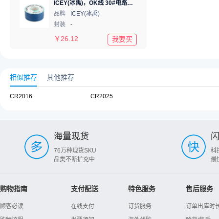
ICEY(冰禹)，OK线 30#电路板飞线连接线PCB跳线电子线 30AWG导线单芯铜线250米 蓝色
品牌
ICEY(冰禹)
封装
-
￥
26.12
我要买
相似推荐
其他推荐
CR2016
CR2025
海量现货
76万种现货SKU
科
品类不断扩充中
最
购物指南
支付配送
特色服务
售后服务
顾客必读
在线支付
订货服务
订单出库时