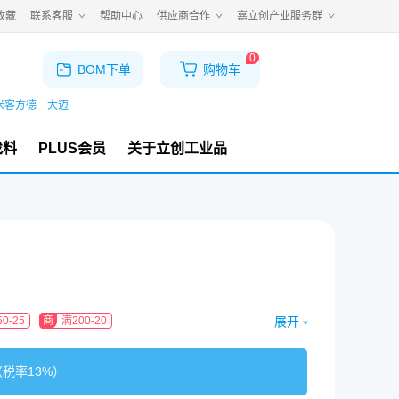
收藏
联系客服
帮助中心
供应商合作
嘉立创产业服务群
0
BOM下单
购物车
米客方德
大迈
找料
PLUS会员
关于立创工业品
展开
0-25
商
满200-20
（税率
13%
）