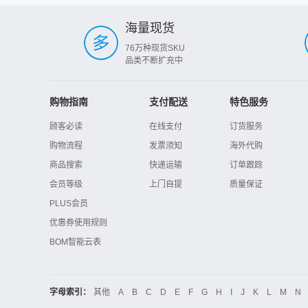
海量现货
76万种现货SKU
品类不断扩充中
购物指南
支付配送
特色服务
顾客必读
在线支付
订货服务
购物流程
发票须知
海外代购
商品搜索
快递运输
订单跟踪
会员等级
上门自提
质量保证
PLUS会员
优惠券使用规则
BOM智能云表
字母索引：
其他
A
B
C
D
E
F
G
H
I
J
K
L
M
N