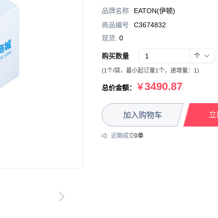
品牌名称
EATON(伊顿)
商品编号
C3674832
现货:
0
购买数量
个
(
1
个
/
袋
，
最小起订量1个
，递增量：
1
)
3490.87
￥
总价金额：
立
加入购物车
近期成交
0
单