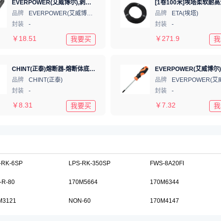
EVERPOWER(艾威博尔),剥线钳6寸,202003
品牌
EVERPOWER(艾威博尔)
品牌
ETA(埃塔)
封装
-
封装
-
￥
18.51
￥
271.9
我要买
我
CHINT(正泰)熔断器-熔断体底座RT28N-32X 2P
品牌
CHINT(正泰)
品牌
封装
-
封装
-
￥
8.31
￥
7.32
我要买
我
-RK-6SP
LPS-RK-350SP
FWS-8A20FI
-R-80
170M5664
170M6344
M3121
NON-60
170M4147