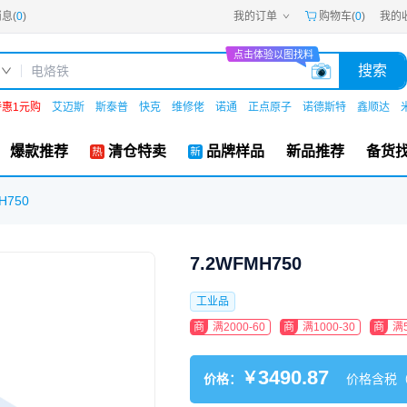
息(
0
)
我的订单
购物车(
0
)
我的
嘉立创PCB
嘉立创FPC
点击体验以图找料
嘉立创SMT
搜索
嘉立创FA
嘉立创EDA
嘉立创社区
特惠1元购
艾迈斯
斯泰普
快克
维修佬
诺通
正点原子
诺德斯特
鑫顺达
机电工坊
爆款推荐
清仓特卖
品牌样品
新品推荐
备货
H750
7.2WFMH750
工业品
商
满2000-60
商
满1000-30
商
满5
3490.87
￥
价格：
价格含税