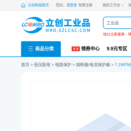
PDF
立创商城首页
您好，请
登录
免费注册
我的工作台
消
工业品
领25元新客券
商品分类
领券中心
9.9元专区
首页
低压配电
电路保护
熔断器/电流保护器
7.2WFM