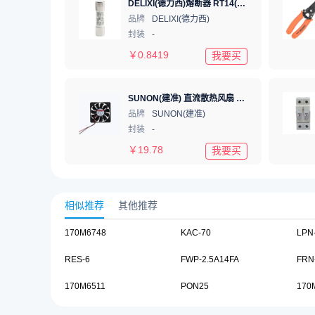
DELIXI(德力西)熔断器 RT14(RT18) 16A Φ10X38 RT1418M1038T16
品牌
DELIXI(德力西)
封装
-
￥
0.8419
我要买
SUNON(建准) 直流散热风扇 24V 60mm×60mm×15mm 1个
品牌
SUNON(建准)
封装
-
￥
19.78
我要买
相似推荐
其他推荐
170M6748
KAC-70
LPN
RES-6
FWP-2.5A14FA
FRN
170M6511
PON25
170