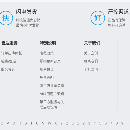
闪电发货
严控渠道
科技智能大仓储
正品有保障
最快4小时发货
物料可追溯
售后服务
特别说明
关于我们
订单出库时长
隐私政策
关于立创
验货/售后
规则更新记录
联系我们
服务投诉
用户协议
手机立创
免责声明
第三方共享清单
AI应用用户须知
第三方服务与关
联启动说明
O
P
Q
R
S
T
U
V
W
X
Y
Z
0
1
2
3
4
5
6
7
8
9