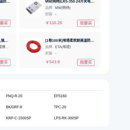
[1卷100米]埃塔柔软耐高温防冻双层硅胶导线高压测试线抗氧化测试线
MW(明纬)LRS-350-24开关电源直流DC稳压变压器监控24V 14.6A
品牌
MW(明纬)
封装
-
￥
116.26
要买
我要买
EVERPOWER(艾威博尔),强力型十字螺丝批2#×100mm,250113
[1卷100米]埃塔柔软耐高温防冻双层硅胶导线高压测试线抗氧化测试线
EVERPOWER(艾威博尔)
品牌
ETA(埃塔)
封装
-
￥
543.8
要买
我要买
FNQ-R-20
EFS160
BK/GRF-8
TPC-20
KRP-C-1500SP
LPS-RK-300SP