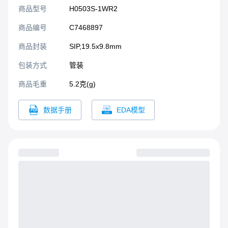
门针对板上电源系统中需要
商品型号
H0503S-1WR2
产生一组与输入电源隔离的
电压的应用场合而设计的。
商品编号
C7468897
该产品适用于：1）输入电源
的电压比较稳定（电压变化
商品封装
SIP,19.5x9.8mm​
范围±10%Vin）；2）输入输
包装方式
管装
出之间要求隔离（隔离电压
≤6000VDC）；3）对输出电
商品毛重
5.2克(g)
压稳定度要求不高；4）典型
应用，纯数字电路场合，一
数据手册
EDA模型
般低频模拟电路场合，继电
器驱动电路，数据交换电路
场合等;