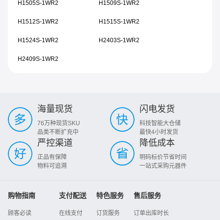
H1505S-1WR2
H1509S-1WR2
H1512S-1WR2
H1515S-1WR2
H1524S-1WR2
H2403S-1WR2
H2409S-1WR2
海量现货
闪电发货
76万种现货SKU
科技智能大仓储
品类不断扩充中
最快4小时发货
严控渠道
降低成本
正品有保障
明码标价节省时间
物料可追溯
一站式采购元器件
购物指南
支付配送
特色服务
售后服务
顾客必读
在线支付
订货服务
订单出库时长