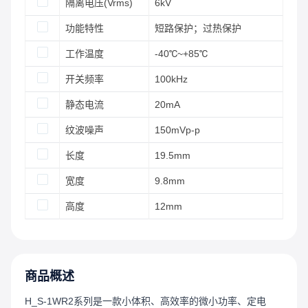
隔离电压(Vrms)
6kV
功能特性
短路保护；过热保护
工作温度
-40℃~+85℃
开关频率
100kHz
静态电流
20mA
纹波噪声
150mVp-p
长度
19.5mm
宽度
9.8mm
高度
12mm
商品概述
H_S-1WR2系列是一款小体积、高效率的微小功率、定电