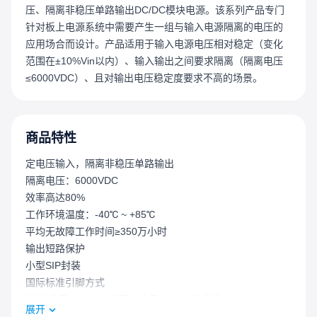
压、隔离非稳压单路输出DC/DC模块电源。该系列产品专门
针对板上电源系统中需要产生一组与输入电源隔离的电压的
应用场合而设计。产品适用于输入电源电压相对稳定（变化
范围在±10%Vin以内）、输入输出之间要求隔离（隔离电压
≤6000VDC）、且对输出电压稳定度要求不高的场景。
商品特性
定电压输入，隔离非稳压单路输出
隔离电压：6000VDC
效率高达80%
工作环境温度：-40℃ ~ +85℃
平均无故障工作时间≥350万小时
输出短路保护
小型SIP封装
国际标准引脚方式
纹波/噪声（20MHz带宽）小于150mV峰峰值
展开
具备过温保护及输出可持续短路保护功能