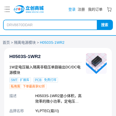
PDF
登录
注册
我的订单
搜索
首页
隔离电源模块
H0503S-1WR2
H0503S-1WR2
1W定电压输入隔离非稳压单路输出DC/DC电
源模块
SMT
扩展库
PCB
免费打样
私有库
下单最高享92折
描述
H0503S-1WR2是小体积，高
效率的微小功率，定电压，
隔离非稳压单路输出 DC/DC
品牌名称
YLPTEC(易川)
模块电源；该系列产品是专