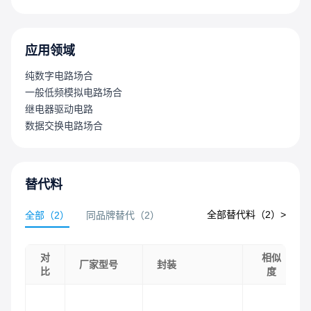
符合RoHS标准
应用领域
纯数字电路场合
一般低频模拟电路场合
继电器驱动电路
数据交换电路场合
替代料
全部替代料（
2
）>
全部
（
2
）
同品牌替代
（
2
）
对
相似
厂家型号
封装
比
度