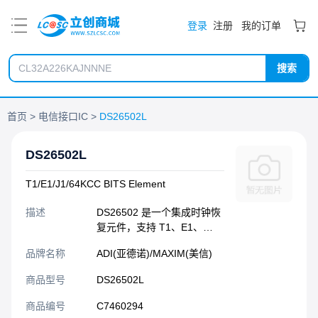
PDF
登录
注册
我的订单
搜索
首页
电信接口IC
DS26502L
DS26502L
T1/E1/J1/64KCC BITS Element
描述
DS26502 是一个集成时钟恢
复元件，支持 T1、E1、
64kHz 复合时钟和 6312kHz
品牌名称
ADI(亚德诺)/MAXIM(美信)
同步定时接口。它还具有基
本的 T1/E1 收发器功能。
商品型号
DS26502L
商品编号
C7460294