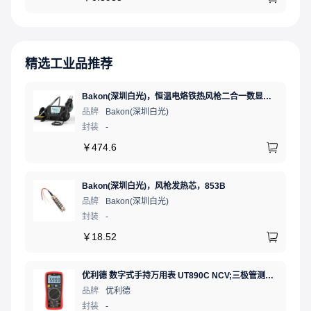
精选工业品推荐
Bakon(深圳白光)，恒温电烙铁热风枪二合一数显可调温大功率无铅拆焊台，BK881（新老款交替发货）
品牌
Bakon(深圳白光)
封装
-
￥
474.6
Bakon(深圳白光)，风枪发热芯，853B
品牌
Bakon(深圳白光)
封装
-
￥
18.52
优利德 数字式手持万用表 UT890C NCV;三极管测试;二极管测试;火线辨别;真有效值;通断测试
品牌
优利德
封装
-