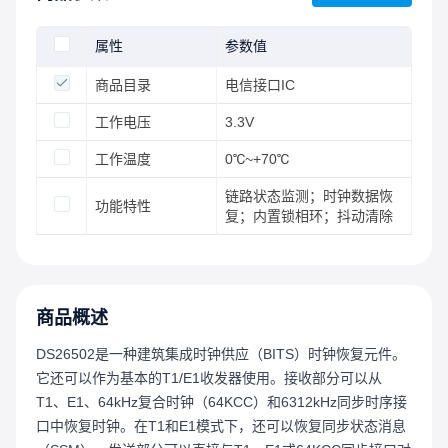
属性
参数值
商品目录
电信接口IC
工作电压
3.3V
工作温度
0℃~+70℃
链路状态监测；时钟数据恢
功能特性
复；内置锁相环；抖动清除
商品概述
DS26502是一种建筑集成时钟供应（BITS）时钟恢复元件。
它还可以作为基本的T1/E1收发器使用。接收部分可以从
T1、E1、64kHz复合时钟（64KCC）和6312kHz同步时序接
口中恢复时钟。在T1和E1模式下，还可以恢复同步状态消息