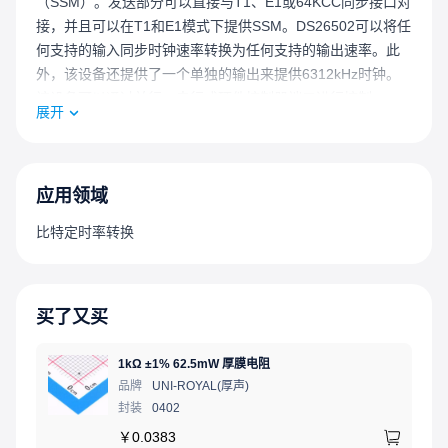
（SSM）。发送部分可以直接与T1、E1或64KCC同步接口对
接，并且可以在T1和E1模式下提供SSM。DS26502可以将任
何支持的输入同步时钟速率转换为任何支持的输出速率。此
外，该设备还提供了一个单独的输出来提供6312kHz时钟。
该设备可以通过并行、串行或硬件控制器端口进行控制。
展开
应用领域
比特定时率转换
买了又买
1kΩ ±1% 62.5mW 厚膜电阻
品牌
UNI-ROYAL(厚声)
封装
0402
￥
0.0383