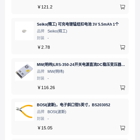
￥
121.2
Seiko(精工) 可充电锂锰纽扣电池 3V 5.5mAh 1个
品牌
Seiko(精工)
封装
-
￥
2.78
MW(明纬)LRS-350-24开关电源直流DC稳压变压器监控24V 14.6A
品牌
MW(明纬)
封装
-
￥
116.26
BOSI(波斯)，电子斜口钳5英寸，BS203052
品牌
BOSI(波斯)
封装
-
￥
15.05