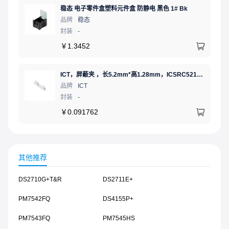
稳态 电子零件盒塑料元件盒 防静电 黑色 1# Bk
品牌
稳态
封装
-
￥
1.3452
ICT，屏蔽夹 ，长5.2mm*高1.28mm，ICSRC52128SFR
品牌
ICT
封装
-
￥
0.091762
其他推荐
DS2710G+T&R
DS2711E+
PM7542FQ
DS4155P+
PM7543FQ
PM7545HS