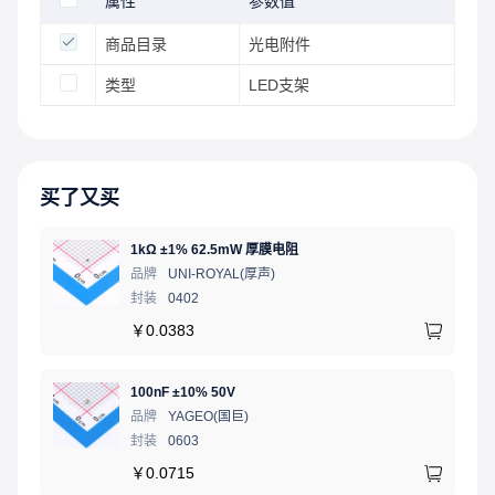
属性
参数值
商品目录
光电附件
类型
LED支架
买了又买
1kΩ ±1% 62.5mW 厚膜电阻
品牌
UNI-ROYAL(厚声)
封装
0402
￥
0.0383
100nF ±10% 50V
品牌
YAGEO(国巨)
封装
0603
￥
0.0715