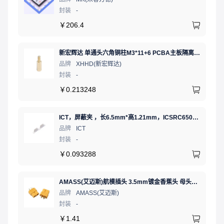
封装
-
￥
206.4
新宏辉达 单通头六角铜柱M3*11+6 PCBA主板隔离螺柱
品牌
XHHD(新宏辉达)
封装
-
￥
0.213248
ICT，屏蔽夹 ，长6.5mm*高1.21mm，ICSRC6508SFR
品牌
ICT
封装
-
￥
0.093288
AMASS(艾迈斯)航模插头 3.5mm镀金香蕉头 母头XT60-F.G.Y
品牌
AMASS(艾迈斯)
封装
-
￥
1.41