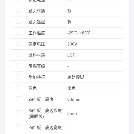
触头材质
铜
触头镀层
锡
工作温度
-25℃~+85℃
额定电压
200V
塑料材质
LCP
阻燃等级
-
附加特征
辅助焊脚
颜色
米色
Z轴-板上高度
5.6mm
X轴-板上底边长度
8mm
(间距线)
Y轴-板上底边宽度
-