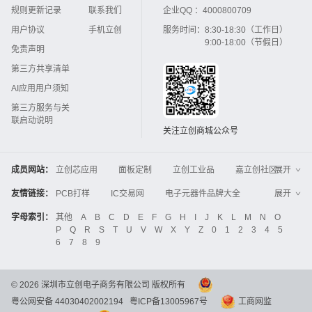
规则更新记录
联系我们
企业QQ ：
4000800709
用户协议
手机立创
服务时间：
8:30-18:30（工作日）
9:00-18:00（节假日）
免责声明
第三方共享清单
AI应用用户须知
第三方服务与关
联启动说明
关注立创商城公众号
成员网站：
立创芯应用
面板定制
立创工业品
嘉立创社区
展开
3D打印
嘉立创FPC
嘉立创PCB
嘉立创FA
友情链接：
PCB打样
IC交易网
电子元器件品牌大全
展开
立创电子设计大赛
立创开源硬件
中国IC网
智能电网
机电设备
电子工程网
字母索引：
其他
A
B
C
D
E
F
G
H
I
J
K
L
M
N
O
Global Website LCSC
ZXHPCB
P
Q
R
S
T
U
V
W
X
Y
Z
0
1
2
3
4
5
晶振
电子技术应用
21icsearch
电子展
6
7
8
9
液晶屏交易中心
中国包装网
电子元器件查询
工业品采购
IC电子网
锂电池
集成灶
©
2026
深圳市立创电子商务有限公司 版权所有
中国机床商务网
DFRobot开源硬件商城
粤公网安备 44030402002194
粤ICP备13005967号
工商网监
分析测试百科网
开步睿思
串联谐振
更多
>>