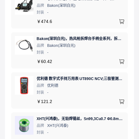
品牌
Bakon(深圳白光)
封装
-
￥
474.6
Bakon(深圳白光)，热风枪拆焊台手柄全系列，拆焊台手柄(联合蓝)，HF850D-853B
品牌
Bakon(深圳白光)
封装
-
￥
60.42
优利德 数字式手持万用表 UT890C NCV;三极管测试;二极管测试;火线辨别;真有效值;通断测试
品牌
优利德
封装
-
￥
121.2
XHT(兴鸿泰)，无铅焊锡丝，Sn99,3Cu0.7 Ф0.8mm 500G，环保锡线，免洗焊锡丝/锡线,1卷（含松香）
品牌
XHT(兴鸿泰)
封装
-