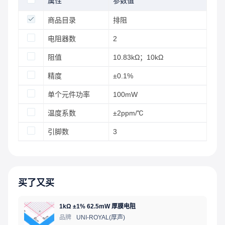
属性
参数值
商品目录
排阻
电阻器数
2
阻值
10.83kΩ；10kΩ
精度
±0.1%
单个元件功率
100mW
温度系数
±2ppm/℃
引脚数
3
买了又买
1kΩ ±1% 62.5mW 厚膜电阻
品牌
UNI-ROYAL(厚声)