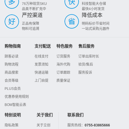
76万种现货SKU
科技智能大仓储
品类不断扩充中
最快4小时发货
严控渠道
降低成本
正品有保障
明码标价节省时间
物料可追溯
一站式采购元器件
购物指南
支付配送
特色服务
售后服务
顾客必读
在线支付
订货服务
订单出库时长
购物流程
发票须知
海外代购
验货/售后
商品搜索
快递运输
订单跟踪
服务投诉
会员等级
上门自提
质量保证
PLUS会员
优惠券使用规则
BOM智能云表
特别说明
关于我们
联系我们
隐私政策
关于立创
服务热线：
0755-83865666