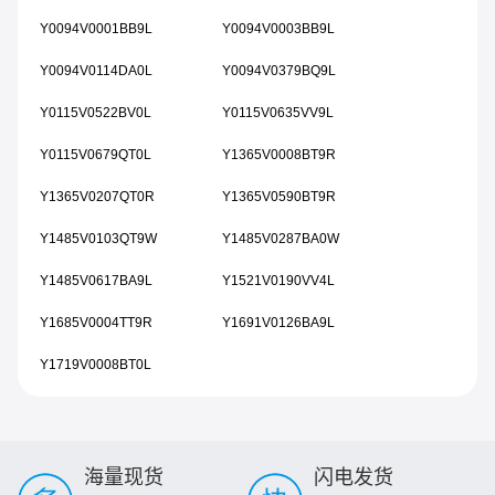
Y0094V0001BB9L
Y0094V0003BB9L
Y0094V0114DA0L
Y0094V0379BQ9L
Y0115V0522BV0L
Y0115V0635VV9L
Y0115V0679QT0L
Y1365V0008BT9R
Y1365V0207QT0R
Y1365V0590BT9R
Y1485V0103QT9W
Y1485V0287BA0W
Y1485V0617BA9L
Y1521V0190VV4L
Y1685V0004TT9R
Y1691V0126BA9L
Y1719V0008BT0L
海量现货
闪电发货