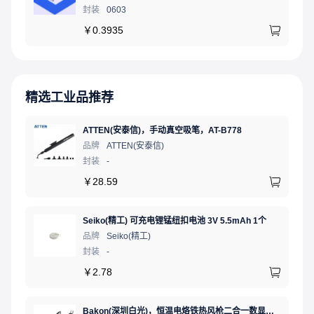
封装
0603
￥
0.3935
精选工业品推荐
ATTEN(安泰信)，手动真空吸笔，AT-B778
品牌
ATTEN(安泰信)
封装
-
￥
28.59
Seiko(精工) 可充电锂锰纽扣电池 3V 5.5mAh 1个
品牌
Seiko(精工)
封装
-
￥
2.78
Bakon(深圳白光)，恒温电烙铁热风枪二合一数显可调温大功率无铅拆焊台，BK881（新老款交替发货）