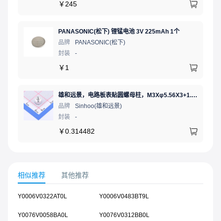
￥
245
PANASONIC(松下) 锂锰电池 3V 225mAh 1个
品牌
PANASONIC(松下)
封装
-
￥
1
雄和远景，电路板表贴圆螺母柱，M3Xφ5.56X3+1.53，铜镀锡，编带装
品牌
Sinhoo(雄和远景)
封装
-
￥
0.314482
相似推荐
其他推荐
Y0006V0322AT0L
Y0006V0483BT9L
Y0076V0058BA0L
Y0076V0312BB0L