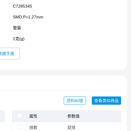
C7285345
SMD,P=1.27mm​
管装
1克(g)
数据手册
资料纠错
查看类似商品
属性
参数值
排数
双排