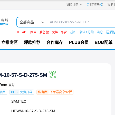
我的订单
购物车(
0
)
我的
嘉立创PCB
嘉立创FPC
嘉立创SMT
嘉立创FA
全部商品
嘉立创EDA
嘉立创社区
TI
ADI
国巨
爱普微
火炬
华邦
折扣
新人1分购
清仓
送采
机电工坊
立推专区
爆款推荐
合作库存
PLUS会员
BOM配单
-10-57-S-D-275-SM
27mm 立贴
展库
PCB
免费打样
私有库
下单最高享92折
SAMTEC
HDWM-10-57-S-D-275-SM