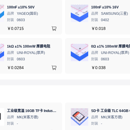
100nF ±10% 50V
100nF ±10% 16V
品牌
YAGEO(国巨)
品牌
SAMSUNG(三星)
封装
0603
封装
0402
￥
0.0715
￥
0.018
1kΩ ±1% 100mW 厚膜电阻
0Ω ±1% 100mW 厚膜电
品牌
UNI-ROYAL(厚声)
品牌
UNI-ROYAL(厚声)
封装
0603
封装
0603
￥
0.0284
￥
0.038
工业级宽温 16GB TF卡 Industrial WT pSLC 存储卡 MICRO SD LDPC纠错 PE 30K 无人机、行车记录仪、安防监控适配
品牌
MK(米客方德)
品牌
MK(米客方德)
封装
-
封装
-