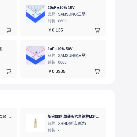
10uF ±10% 10V
品牌
SAMSUNG(三星)
封装
0603
￥
0.135
阻
1uF ±10% 50V
品牌
SAMSUNG(三星)
封装
0603
￥
0.3935
SD卡 工业级 TLC 64GB C10 U3 V30 A2 SDXC LDPC纠错 PE 3K 无人机、行车记录仪、安防监控适配
新宏辉达 单通头六角铜柱M3*11+6 PCBA主板隔离螺柱
品牌
XHHD(新宏辉达)
封装
-