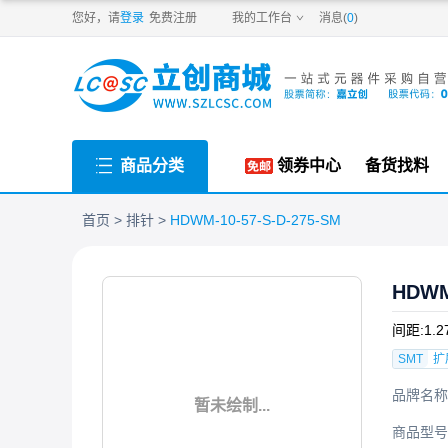
PDF
您好，请
登录
免费注册
我的工作台
消息(
0
)
商品分类
领券中心
备货找料
首页
排针
HDWM-10-57-S-D-275-SM
HDWM
间距:1.
SMT
扩
品牌名称
暂未绘制...
商品型号