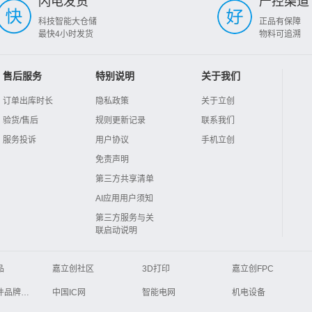
闪电发货
严控渠道
科技智能大仓储
正品有保障
最快4小时发货
物料可追溯
售后服务
特别说明
关于我们
订单出库时长
隐私政策
关于立创
验货/售后
规则更新记录
联系我们
服务投诉
用户协议
手机立创
免责声明
第三方共享清单
AI应用用户须知
第三方服务与关
联启动说明
品
嘉立创社区
3D打印
嘉立创FPC
Global Website LCSC
ZXHPCB
电子元器件品牌大全
中国IC网
智能电网
机电设备