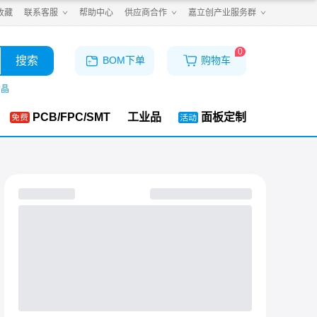
收藏
联系客服
帮助中心
供应商合作
嘉立创产业服务群
0
搜索
BOM下单
购物车
购晶
PCB/FPC/SMT
工业品
面板定制