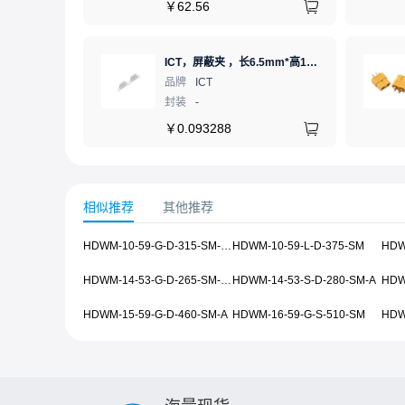
￥
62.56
ICT，屏蔽夹 ，长6.5mm*高1.21mm，ICSRC6508SFR
品牌
ICT
封装
-
￥
0.093288
相似推荐
其他推荐
HDWM-10-59-G-D-315-SM-A-010
HDWM-10-59-L-D-375-SM
HDW
HDWM-14-53-G-D-265-SM-A-P
HDWM-14-53-S-D-280-SM-A
HDW
HDWM-15-59-G-D-460-SM-A
HDWM-16-59-G-S-510-SM
HDW