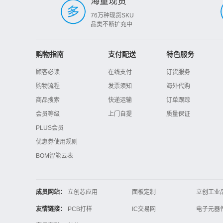
海量现货
76万种现货SKU
品类不断扩充中
购物指南
支付配送
特色服务
顾客必读
在线支付
订货服务
购物流程
发票须知
海外代购
商品搜索
快递运输
订单跟踪
会员等级
上门自提
质量保证
PLUS会员
优惠券使用规则
BOM智能云表
成员网站：
立创芯应用
面板定制
立创工业
立创电子设计大赛
立创开源硬件
友情链接：
PCB打样
IC交易网