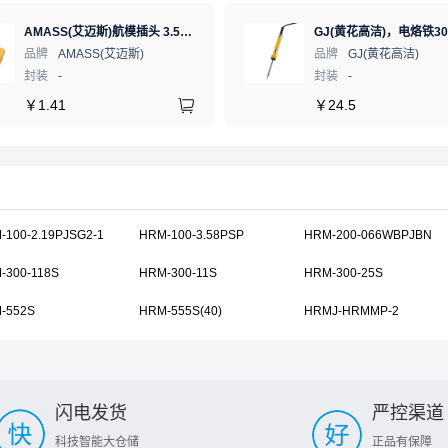
AMASS(艾迈斯)航模插头 3.5mm镀金香蕉头 母头XT60-F.G.Y
品牌
AMASS(艾迈斯)
品牌
GJ(黄花高洁)
封装
-
封装
-
￥
1.41
￥
24.5
-100-2.19PJSG2-1
HRM-100-3.58PSP
HRM-200-066WBPJBN
-300-118S
HRM-300-11S
HRM-300-25S
-552S
HRM-555S(40)
HRMJ-HRMMP-2
闪电发货
严控渠道
科技智能大仓储
正品有保障