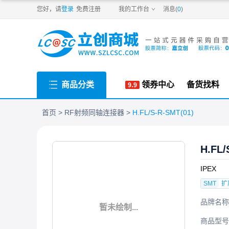
PDF
您好，请
登录
免费注册
我的工作台
消息(
0
)
商品分类
领券中心
备货找料
首页
RF射频同轴连接器
H.FL/S-R-SMT(01)
H.FL/
IPEX
SMT
扩
品牌名称
暂未绘制...
商品型号