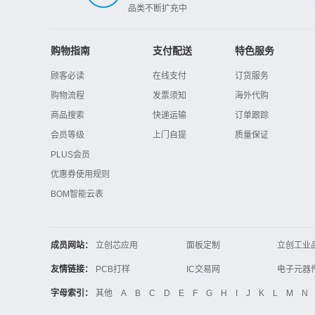
品类不断扩充中
购物指南
支付配送
特色服务
顾客必读
在线支付
订货服务
购物流程
发票须知
海外代购
商品搜索
快递运输
订单跟踪
会员等级
上门自提
质量保证
PLUS会员
优惠券使用规则
BOM智能云表
成员网站：
立创芯应用
面板定制
立创工业
立创电子设计大赛
立创开源硬件
友情链接：
PCB打样
IC交易网
电子技术应用
21icsearch
电子展
字母索引：
其他
A
B
C
D
E
F
G
H
I
J
K
L
M
N
锂电池
集成灶
中国机床