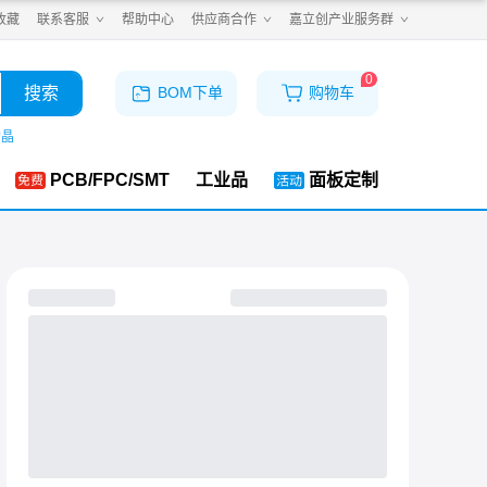
收藏
联系客服
帮助中心
供应商合作
嘉立创产业服务群
0
搜索
BOM下单
购物车
购晶
PCB/FPC/SMT
工业品
面板定制