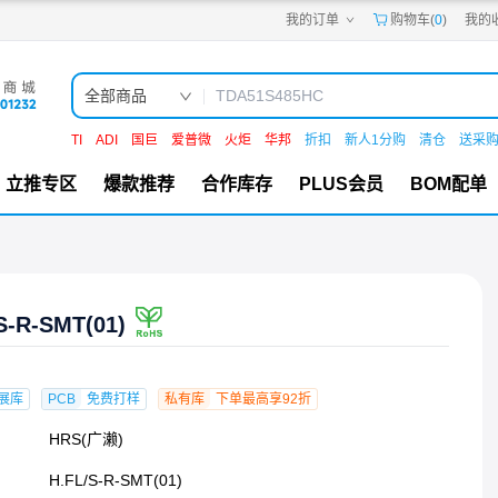
我的订单
购物车(
0
)
我的
嘉立创PCB
嘉立创FPC
嘉立创SMT
嘉立创FA
全部商品
嘉立创EDA
嘉立创社区
TI
ADI
国巨
爱普微
火炬
华邦
折扣
新人1分购
清仓
送采
机电工坊
立推专区
爆款推荐
合作库存
PLUS会员
BOM配单
S-R-SMT(01)
展库
PCB
免费打样
私有库
下单最高享92折
HRS(广濑)
H.FL/S-R-SMT(01)