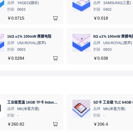
品牌
YAGEO(国巨)
品牌
SAMSUNG(三星)
封装
0603
封装
0402
￥
0.0715
￥
0.018
1kΩ ±1% 100mW 厚膜电阻
0Ω ±1% 100mW 厚膜电
品牌
UNI-ROYAL(厚声)
品牌
UNI-ROYAL(厚声)
封装
0603
封装
0603
￥
0.0284
￥
0.038
工业级宽温 16GB TF卡 Industrial WT pSLC 存储卡 MICRO SD LDPC纠错 PE 30K 无人机、行车记录仪、安防监控适配
品牌
MK(米客方德)
品牌
MK(米客方德)
封装
-
封装
-
￥
260.82
￥
206.4