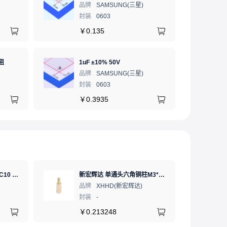
品牌
SAMSUNG(三星)
封装
0603
￥
0.135
阻
1uF ±10% 50V
品牌
SAMSUNG(三星)
封装
0603
￥
0.3935
SD卡 工业级 TLC 64GB C10 U3 V30 A2 SDXC LDPC纠错 PE 3K 无人机、行车记录仪、安防监控适配
新宏辉达 单通头六角铜柱M3*11+6 PCBA主板隔离螺柱
品牌
XHHD(新宏辉达)
封装
-
￥
0.213248