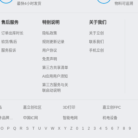
最快4小时发货
物料可追溯
售后服务
特别说明
关于我们
订单出库时长
隐私政策
关于立创
验货/售后
规则更新记录
联系我们
服务投诉
用户协议
手机立创
免责声明
第三方共享清单
AI应用用户须知
第三方服务与关
联启动说明
品
嘉立创社区
3D打印
嘉立创FPC
Global Website LCSC
ZXHPCB
电子元器件品牌大全
中国IC网
智能电网
机电设备
液晶屏交易中心
中国包装网
电子元器件查询
O
P
Q
R
S
T
U
V
W
X
Y
Z
0
1
2
3
4
5
6
7
8
9
商务网
DFRobot开源硬件商城
分析测试百科网
开步睿思