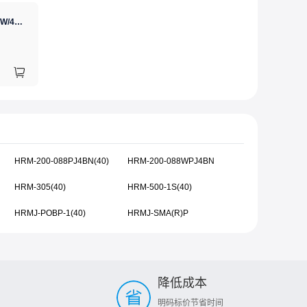
GJ(黄花高洁)，电烙铁30W/40W/60W锡焊电烙铁焊接工具电焊笔手机电子维修（内热35W），NO.435(35W)
HRM-200-088PJ4BN(40)
HRM-200-088WPJ4BN
HRM-305(40)
HRM-500-1S(40)
HRMJ-POBP-1(40)
HRMJ-SMA(R)P
降低成本
明码标价节省时间