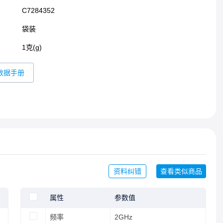
C7284352
袋装
1克(g)
数据手册
资料纠错
查看类似商品
属性
参数值
频率
2GHz