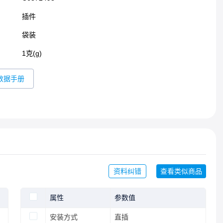
插件​
袋装
1克(g)
数据手册
资料纠错
查看类似商品
属性
参数值
安装方式
直插