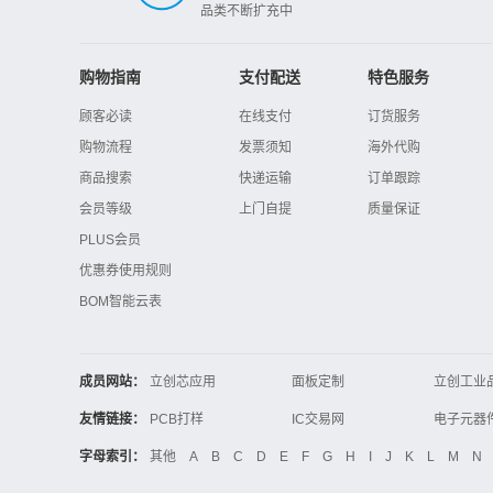
品类不断扩充中
购物指南
支付配送
特色服务
顾客必读
在线支付
订货服务
购物流程
发票须知
海外代购
商品搜索
快递运输
订单跟踪
会员等级
上门自提
质量保证
PLUS会员
优惠券使用规则
BOM智能云表
成员网站：
立创芯应用
面板定制
立创工业
立创电子设计大赛
立创开源硬件
友情链接：
PCB打样
IC交易网
电子技术应用
21icsearch
电子展
字母索引：
其他
A
B
C
D
E
F
G
H
I
J
K
L
M
N
锂电池
集成灶
中国机床