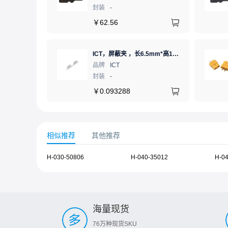
封装
-
￥
62.56
ICT，屏蔽夹 ，长6.5mm*高1.21mm，ICSRC6508SFR
品牌
ICT
封装
-
￥
0.093288
相似推荐
其他推荐
H-030-50806
H-040-35012
H-0
海量现货
76万种现货SKU