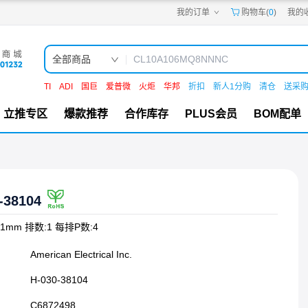
我的订单
购物车(
0
)
我的
嘉立创PCB
嘉立创FPC
嘉立创SMT
嘉立创FA
全部商品
嘉立创EDA
嘉立创社区
TI
ADI
国巨
爱普微
火炬
华邦
折扣
新人1分购
清仓
送采
机电工坊
立推专区
爆款推荐
合作库存
PLUS会员
BOM配单
-38104
.81mm 排数:1 每排P数:4
American Electrical Inc.
H-030-38104
C6872498