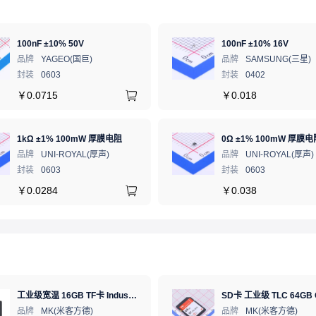
100nF ±10% 50V
100nF ±10% 16V
品牌
YAGEO(国巨)
品牌
SAMSUNG(三星)
封装
0603
封装
0402
￥
0.0715
￥
0.018
1kΩ ±1% 100mW 厚膜电阻
0Ω ±1% 100mW 厚膜电
品牌
UNI-ROYAL(厚声)
品牌
UNI-ROYAL(厚声)
封装
0603
封装
0603
￥
0.0284
￥
0.038
工业级宽温 16GB TF卡 Industrial WT pSLC 存储卡 MICRO SD LDPC纠错 PE 30K 无人机、行车记录仪、安防监控适配
品牌
MK(米客方德)
品牌
MK(米客方德)