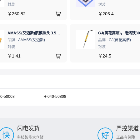
封装
-
封装
-
￥
260.82
￥
206.4
AMASS(艾迈斯)航模插头 3.5mm镀金香蕉头 母头XT60-F.G.Y
品牌
AMASS(艾迈斯)
品牌
GJ(黄花高洁)
封装
-
封装
-
￥
1.41
￥
24.5
40-50008
H-040-50808
闪电发货
严控渠道
科技智能大仓储
正品有保障