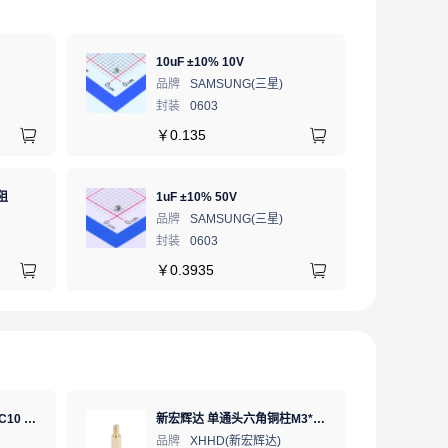
10uF ±10% 10V
品牌
SAMSUNG(三星)
封装
0603
￥
0.135
阻
1uF ±10% 50V
品牌
SAMSUNG(三星)
封装
0603
￥
0.3935
SD卡 工业级 TLC 64GB C10 U3 V30 A2 SDXC LDPC纠错 PE 3K 无人机、行车记录仪、安防监控适配
新宏辉达 单通头六角铜柱M3*11+6 PCBA主板隔离螺柱
品牌
XHHD(新宏辉达)