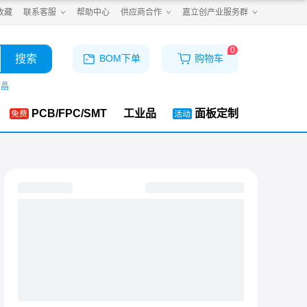
收藏
联系客服
帮助中心
供应商合作
嘉立创产业服务群
0
搜索
BOM下单
购物车
购晶
PCB/FPC/SMT
工业品
面板定制