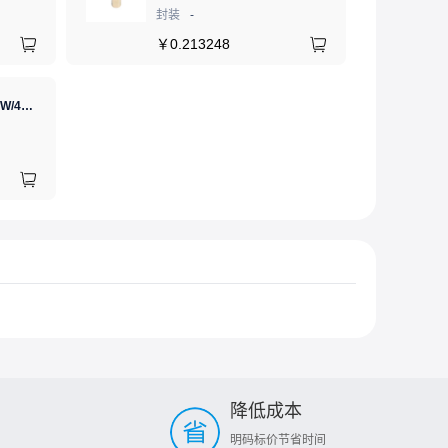
封装
-
￥
0.213248
GJ(黄花高洁)，电烙铁30W/40W/60W锡焊电烙铁焊接工具电焊笔手机电子维修（内热35W），NO.435(35W)
降低成本
明码标价节省时间