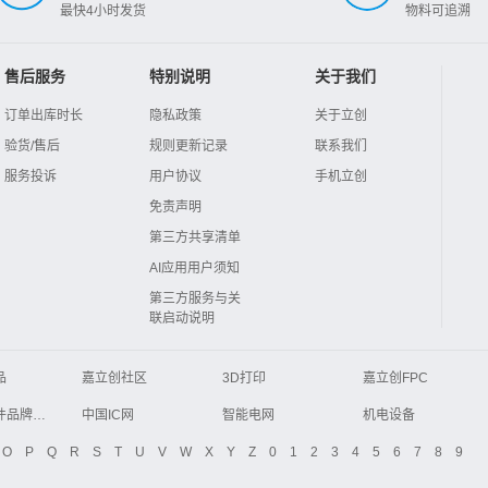
最快4小时发货
物料可追溯
售后服务
特别说明
关于我们
订单出库时长
隐私政策
关于立创
验货/售后
规则更新记录
联系我们
服务投诉
用户协议
手机立创
免责声明
第三方共享清单
AI应用用户须知
第三方服务与关
联启动说明
品
嘉立创社区
3D打印
嘉立创FPC
Global Website LCSC
ZXHPCB
电子元器件品牌大全
中国IC网
智能电网
机电设备
液晶屏交易中心
中国包装网
电子元器件查询
O
P
Q
R
S
T
U
V
W
X
Y
Z
0
1
2
3
4
5
6
7
8
9
商务网
DFRobot开源硬件商城
分析测试百科网
开步睿思