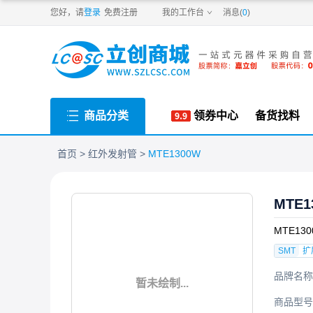
PDF
您好，请
登录
免费注册
我的工作台
消息(
0
)
商品分类
领券中心
备货找料
首页
红外发射管
MTE1300W
MTE1
MTE13
SMT
扩
品牌名称
暂未绘制...
商品型号