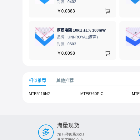
封装
0402
￥
0.0383
厚膜电阻 10kΩ ±1% 100mW
品牌
UNI-ROYAL(厚声)
封装
0603
￥
0.0098
相似推荐
其他推荐
MTE5116N2
MTE8760P-C
MTE
海量现货
76万种现货SKU