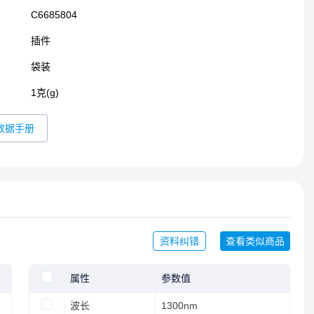
C6685804
插件​
袋装
1克(g)
数据手册
资料纠错
查看类似商品
属性
参数值
波长
1300nm