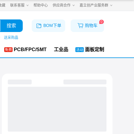
收藏
联系客服
帮助中心
供应商合作
嘉立创产业服务群
0
搜索
BOM下单
购物车
仓
送采购晶
PCB/FPC/SMT
工业品
面板定制