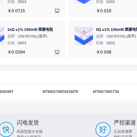
封装
0603
封装
0402
￥
0.0715
￥
0.018
1kΩ ±1% 100mW 厚膜电阻
0Ω ±1% 100mW 厚膜电
品牌
UNI-ROYAL(厚声)
品牌
UNI-ROYAL(厚声)
封装
0603
封装
0603
￥
0.0284
￥
0.038
9460MT
MTMD6788594SMT6
MTMD7885T38
闪电发货
严控渠道
科技智能大仓储
正品有保障