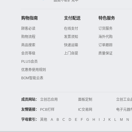
品类不断扩充中
购物指南
支付配送
特色服务
顾客必读
在线支付
订货服务
购物流程
发票须知
海外代购
商品搜索
快递运输
订单跟踪
会员等级
上门自提
质量保证
PLUS会员
优惠券使用规则
BOM智能云表
成员网站：
立创芯应用
面板定制
立创工业
立创电子设计大赛
立创开源硬件
友情链接：
PCB打样
IC交易网
电子技术应用
21icsearch
电子展
字母索引：
其他
A
B
C
D
E
F
G
H
I
J
K
L
M
N
锂电池
集成灶
中国机床