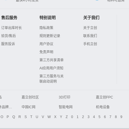
最快4小时发货
物料可追溯
售后服务
特别说明
关于我们
订单出库时长
隐私政策
关于立创
验货/售后
规则更新记录
联系我们
服务投诉
用户协议
手机立创
免责声明
第三方共享清单
AI应用用户须知
第三方服务与关
联启动说明
品
嘉立创社区
3D打印
嘉立创FPC
Global Website LCSC
ZXHPCB
电子元器件品牌大全
中国IC网
智能电网
机电设备
液晶屏交易中心
中国包装网
电子元器件查询
O
P
Q
R
S
T
U
V
W
X
Y
Z
0
1
2
3
4
5
6
7
8
9
商务网
DFRobot开源硬件商城
分析测试百科网
开步睿思