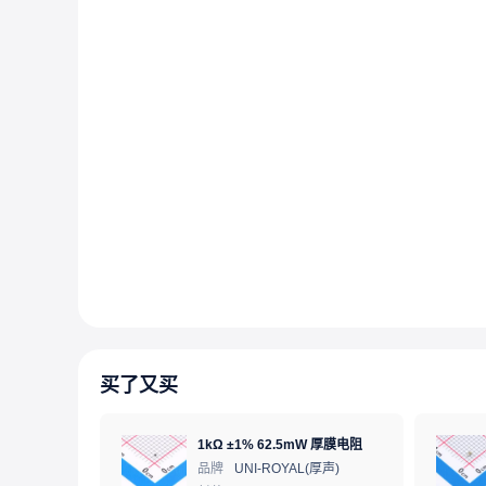
买了又买
1kΩ ±1% 62.5mW 厚膜电阻
品牌
UNI-ROYAL(厚声)