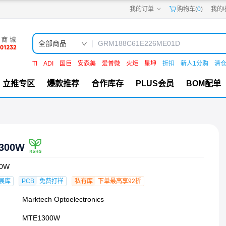
我的订单
购物车(
0
)
我的
嘉立创PCB
嘉立创FPC
嘉立创SMT
嘉立创FA
全部商品
嘉立创EDA
嘉立创社区
TI
ADI
国巨
安森美
爱普微
火炬
星坤
折扣
新人1分购
清
机电工坊
立推专区
爆款推荐
合作库存
PLUS会员
BOM配单
300W
00W
展库
PCB
免费打样
私有库
下单最高享92折
Marktech Optoelectronics
MTE1300W