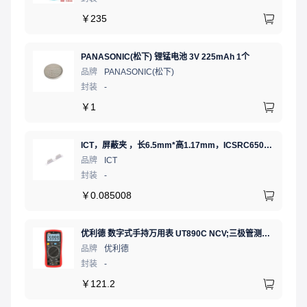
￥
235
PANASONIC(松下) 锂锰电池 3V 225mAh 1个
品牌
PANASONIC(松下)
封装
-
￥
1
ICT，屏蔽夹 ，长6.5mm*高1.17mm，ICSRC6508-015SFR
品牌
ICT
封装
-
￥
0.085008
优利德 数字式手持万用表 UT890C NCV;三极管测试;二极管测试;火线辨别;真有效值;通断测试
品牌
优利德
封装
-
￥
121.2