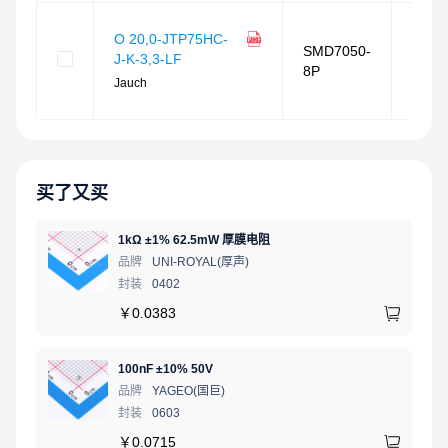
相似
O 20,0-JTP75HC-
度
SMD7050-
J-K-3,3-LF
78
%
8P
封装
Jauch
相同
买了又买
1kΩ ±1% 62.5mW 厚膜电阻
品牌
UNI-ROYAL(厚声)
封装
0402
￥
0.0383
100nF ±10% 50V
品牌
YAGEO(国巨)
封装
0603
￥
0.0715