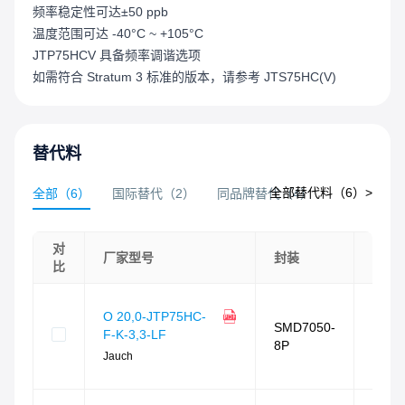
频率稳定性可达±50 ppb
温度范围可达 -40°C ~ +105°C
JTP75HCV 具备频率调谐选项
如需符合 Stratum 3 标准的版本，请参考 JTS75HC(V)
替代料
全部替代料（
6
）>
全部
（
6
）
国际替代
（
2
）
同品牌替代
（
4
）
对
相似
厂家型号
封装
比
度
相似
O 20,0-JTP75HC-
度
SMD7050-
F-K-3,3-LF
89
%
8P
封装
Jauch
相同