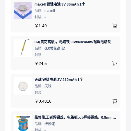
maxell 锂锰电池 3V 36mAh 1个
品牌
maxell
封装
-
￥
1.49
GJ(黄花高洁)，电烙铁30W/40W/60W锡焊电烙铁焊接工具电焊笔手机电子维修（内热35W），NO.435(35W)
品牌
GJ(黄花高洁)
封装
-
￥
24.5
天球 锂锰电池 3V 210mAh 1个
品牌
天球
封装
-
￥
0.4816
维修佬,王者焊锡丝，电路板pcb焊接锡线，0.8mm800g,1个
品牌
维修佬
封装
-