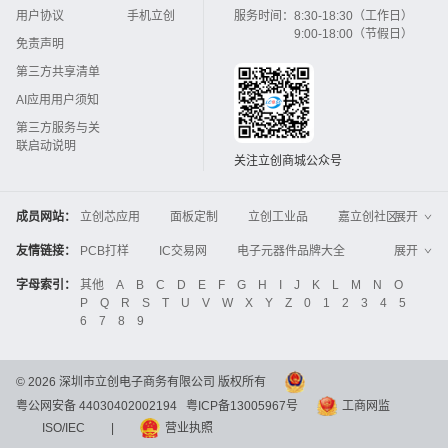
用户协议
手机立创
服务时间：
8:30-18:30（工作日）
9:00-18:00（节假日）
免责声明
第三方共享清单
AI应用用户须知
第三方服务与关
联启动说明
关注立创商城公众号
成员网站：
立创芯应用
面板定制
立创工业品
嘉立创社区
展开
3D打印
嘉立创FPC
嘉立创PCB
嘉立创FA
友情链接：
PCB打样
IC交易网
电子元器件品牌大全
展开
立创电子设计大赛
立创开源硬件
中国IC网
智能电网
机电设备
电子工程网
字母索引：
其他
A
B
C
D
E
F
G
H
I
J
K
L
M
N
O
Global Website LCSC
ZXHPCB
P
Q
R
S
T
U
V
W
X
Y
Z
0
1
2
3
4
5
晶振
电子技术应用
21icsearch
电子展
6
7
8
9
液晶屏交易中心
中国包装网
电子元器件查询
工业品采购
IC电子网
锂电池
集成灶
©
2026
深圳市立创电子商务有限公司 版权所有
中国机床商务网
DFRobot开源硬件商城
粤公网安备 44030402002194
粤ICP备13005967号
工商网监
分析测试百科网
开步睿思
串联谐振
更多
>>
ISO/IEC
|
营业执照