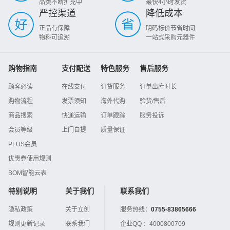
品类不断扩充中
最快4小时发货
严控渠道
降低成本
正品有保障
明码标价节省时间
物料可追溯
一站式采购元器件
购物指南
支付配送
特色服务
售后服务
顾客必读
在线支付
订货服务
订单出库时长
购物流程
发票须知
海外代购
验货/售后
商品搜索
快递运输
订单跟踪
服务投诉
会员等级
上门自提
质量保证
PLUS会员
优惠券使用规则
BOM智能云表
特别说明
关于我们
联系我们
隐私政策
关于立创
服务热线：
0755-83865666
规则更新记录
联系我们
企业QQ ：
4000800709