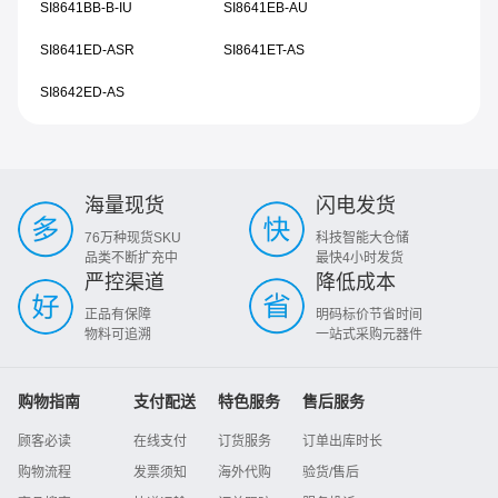
SI8641BB-B-IU
SI8641EB-AU
SI8641ED-ASR
SI8641ET-AS
SI8642ED-AS
海量现货
闪电发货
76万种现货SKU
科技智能大仓储
品类不断扩充中
最快4小时发货
严控渠道
降低成本
正品有保障
明码标价节省时间
物料可追溯
一站式采购元器件
购物指南
支付配送
特色服务
售后服务
顾客必读
在线支付
订货服务
订单出库时长
购物流程
发票须知
海外代购
验货/售后