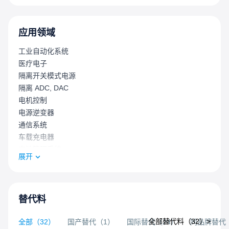
应用领域
工业自动化系统
医疗电子
隔离开关模式电源
隔离 ADC, DAC
电机控制
电源逆变器
通信系统
车载充电器
电池管理系统
展开
充电站
牵引逆变器
混合动力电动汽车
纯电动汽车
替代料
全部替代料（
32
）>
全部
（
32
）
国产替代
（
1
）
国际替代
（
24
）
同品牌替代