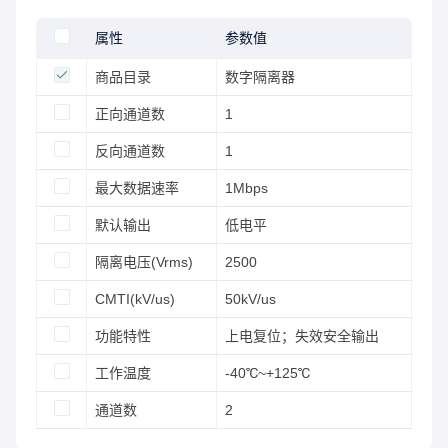
属性
参数值
商品目录
数字隔离器
正向通道数
1
反向通道数
1
最大数据速率
1Mbps
默认输出
低电平
隔离电压(Vrms)
2500
CMTI(kV/us)
50kV/us
功能特性
上电复位；失效安全输出
工作温度
-40℃~+125℃
通道数
2