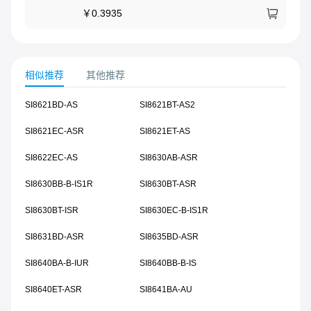
￥
0.3935
相似推荐
其他推荐
SI8621BD-AS
SI8621BT-AS2
SI8621EC-ASR
SI8621ET-AS
SI8622EC-AS
SI8630AB-ASR
SI8630BB-B-IS1R
SI8630BT-ASR
SI8630BT-ISR
SI8630EC-B-IS1R
SI8631BD-ASR
SI8635BD-ASR
SI8640BA-B-IUR
SI8640BB-B-IS
SI8640ET-ASR
SI8641BA-AU