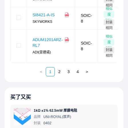
相同
相似
度
SI8421-A-IS
SOIC-
70
%
8
SKYWORKS
封装
相同
相似
ADUM1201ARZ-
度
SOIC-
RL7
66
%
8
封装
ADI(亚德诺)
相同
<
1
2
3
4
>
买了又买
1kΩ ±1% 62.5mW 厚膜电阻
品牌
UNI-ROYAL(厚声)
封装
0402