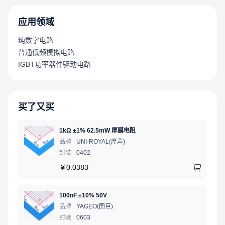
应用领域
纯数字电路
普通低频模拟电路
IGBT功率器件驱动电路
买了又买
1kΩ ±1% 62.5mW 厚膜电阻
品牌
UNI-ROYAL(厚声)
封装
0402
￥
0.0383
100nF ±10% 50V
品牌
YAGEO(国巨)
封装
0603