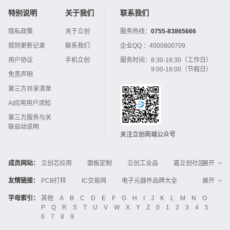
特别说明
关于我们
联系我们
隐私政策
关于立创
服务热线：
0755-83865666
规则更新记录
联系我们
企业QQ ：
4000800709
用户协议
手机立创
服务时间：
8:30-18:30（工作日）
9:00-18:00（节假日）
免责声明
第三方共享清单
AI应用用户须知
第三方服务与关
联启动说明
关注立创商城公众号
成员网站：
立创芯应用
面板定制
立创工业品
嘉立创社区
展开
3D打印
嘉立创FPC
嘉立创PCB
嘉立创FA
友情链接：
PCB打样
IC交易网
电子元器件品牌大全
展开
立创电子设计大赛
立创开源硬件
中国IC网
智能电网
机电设备
电子工程网
字母索引：
其他
A
B
C
D
E
F
G
H
I
J
K
L
M
N
O
Global Website LCSC
ZXHPCB
P
Q
R
S
T
U
V
W
X
Y
Z
0
1
2
3
4
5
晶振
电子技术应用
21icsearch
电子展
6
7
8
9
液晶屏交易中心
中国包装网
电子元器件查询