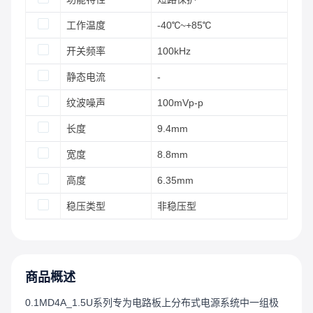
工作温度
-40℃~+85℃
开关频率
100kHz
静态电流
-
纹波噪声
100mVp-p
长度
9.4mm
宽度
8.8mm
高度
6.35mm
稳压类型
非稳压型
商品概述
0.1MD4A_1.5U系列专为电路板上分布式电源系统中一组极