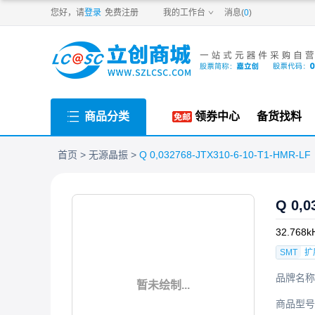
PDF
您好，请
登录
免费注册
我的工作台
消息(
0
)
商品分类
领券中心
备货找料
首页
无源晶振
Q 0,032768-JTX310-6-10-T1-HMR-LF
Q 0,0
32.768k
SMT
扩
品牌名称
暂未绘制...
商品型号