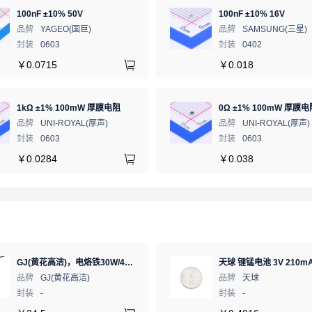
100nF ±10% 50V
100nF ±10% 16V
品牌
YAGEO(国巨)
品牌
SAMSUNG(三星)
封装
0603
封装
0402
￥
0.0715
￥
0.018
1kΩ ±1% 100mW 厚膜电阻
0Ω ±1% 100mW 厚膜电
品牌
UNI-ROYAL(厚声)
品牌
UNI-ROYAL(厚声)
封装
0603
封装
0603
￥
0.0284
￥
0.038
GJ(黄花高洁)，电烙铁30W/40W/60W锡焊电烙铁焊接工具电焊笔手机电子维修（内热35W），NO.435(35W)
天球 锂锰电池 3V 210mA
品牌
GJ(黄花高洁)
品牌
天球
封装
-
封装
-