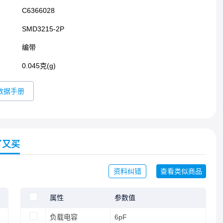
C6366028
SMD3215-2P​
编带
0.045克(g)
数据手册
了又买
资料纠错
查看类似商品
属性
参数值
负载电容
6pF