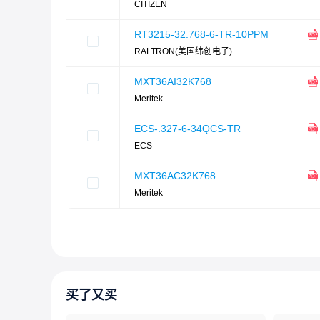
CITIZEN
RT3215-32.768-6-TR-10PPM
RALTRON(美国纬创电子)
MXT36AI32K768
Meritek
ECS-.327-6-34QCS-TR
ECS
MXT36AC32K768
Meritek
买了又买