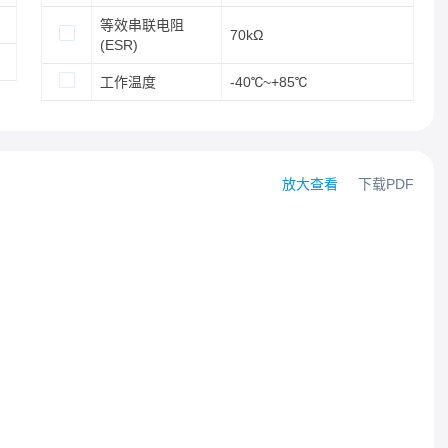
等效串联电阻
70kΩ
(ESR)
工作温度
-40℃~+85℃
放大查看
下载PDF