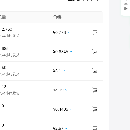
展开客服
总量
价格
：
2,760
¥
0.773
快
4
小时发货
：
895
¥
0.6345
快
4
小时发货
：
50
¥
5.1
快
4
小时发货
：
13
¥
4.09
快
4
小时发货
：
0
¥
0.4405
：
0
¥
2.57