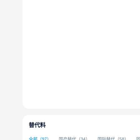
替代料
全部
（
97
）
国产替代
（
34
）
国际替代
（
58
）