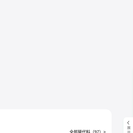
全部替代料（
97
）>