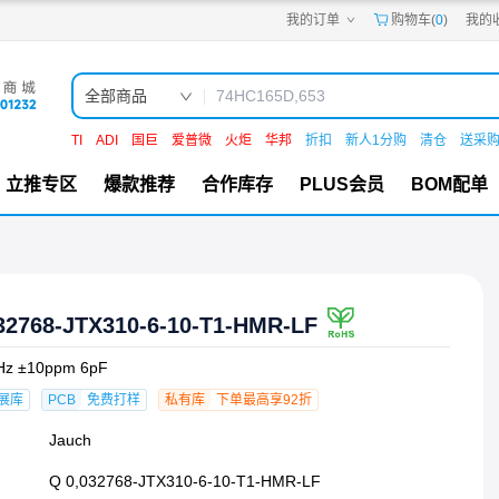
我的订单
购物车(
0
)
我的
嘉立创PCB
嘉立创FPC
嘉立创SMT
嘉立创FA
全部商品
嘉立创EDA
嘉立创社区
TI
ADI
国巨
爱普微
火炬
华邦
折扣
新人1分购
清仓
送采
机电工坊
立推专区
爆款推荐
合作库存
PLUS会员
BOM配单
32768-JTX310-6-10-T1-HMR-LF
Hz ±10ppm 6pF
展库
PCB
免费打样
私有库
下单最高享92折
Jauch
Q 0,032768-JTX310-6-10-T1-HMR-LF