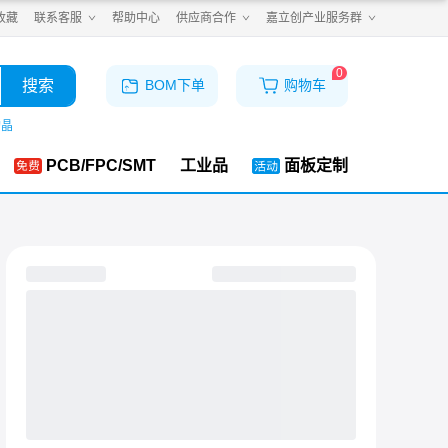
收藏
联系客服
帮助中心
供应商合作
嘉立创产业服务群
0
搜索
BOM下单
购物车
购晶
PCB/FPC/SMT
工业品
面板定制