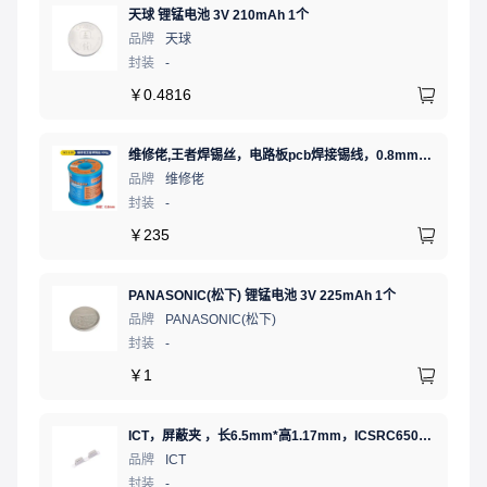
天球 锂锰电池 3V 210mAh 1个
品牌
天球
封装
-
￥
0.4816
维修佬,王者焊锡丝，电路板pcb焊接锡线，0.8mm800g,1个
品牌
维修佬
封装
-
￥
235
PANASONIC(松下) 锂锰电池 3V 225mAh 1个
品牌
PANASONIC(松下)
封装
-
￥
1
ICT，屏蔽夹 ，长6.5mm*高1.17mm，ICSRC6508-015SFR
品牌
ICT
封装
-