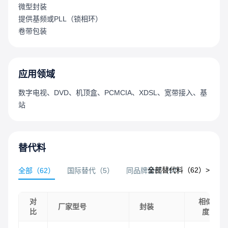
微型封装
提供基频或PLL（锁相环）
卷带包装
应用领域
数字电视、DVD、机顶盒、PCMCIA、XDSL、宽带接入、基
站
替代料
全部替代料（
62
）>
全部
（
62
）
国际替代
（
5
）
同品牌替代
（
57
）
对
相似
厂家型号
封装
比
度