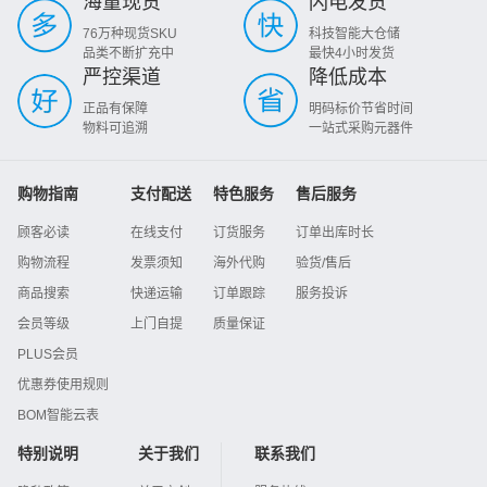
海量现货
闪电发货
76万种现货SKU
科技智能大仓储
品类不断扩充中
最快4小时发货
严控渠道
降低成本
正品有保障
明码标价节省时间
物料可追溯
一站式采购元器件
购物指南
支付配送
特色服务
售后服务
顾客必读
在线支付
订货服务
订单出库时长
购物流程
发票须知
海外代购
验货/售后
商品搜索
快递运输
订单跟踪
服务投诉
会员等级
上门自提
质量保证
PLUS会员
优惠券使用规则
BOM智能云表
特别说明
关于我们
联系我们