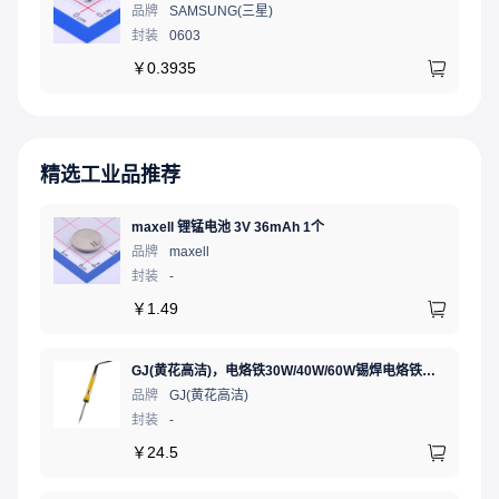
品牌
SAMSUNG(三星)
封装
0603
￥
0.3935
精选工业品推荐
maxell 锂锰电池 3V 36mAh 1个
品牌
maxell
封装
-
￥
1.49
GJ(黄花高洁)，电烙铁30W/40W/60W锡焊电烙铁焊接工具电焊笔手机电子维修（内热35W），NO.435(35W)
品牌
GJ(黄花高洁)
封装
-
￥
24.5