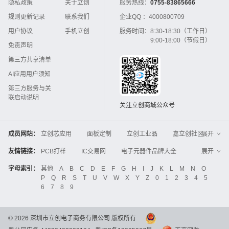
隐私政策
关于立创
服务热线：
0755-83865666
规则更新记录
联系我们
企业QQ ：
4000800709
用户协议
手机立创
服务时间：
8:30-18:30（工作日）
9:00-18:00（节假日）
免责声明
第三方共享清单
AI应用用户须知
第三方服务与关
联启动说明
关注立创商城公众号
成员网站：
立创芯应用
面板定制
立创工业品
嘉立创社区
展开
3D打印
嘉立创FPC
嘉立创PCB
嘉立创FA
友情链接：
PCB打样
IC交易网
电子元器件品牌大全
展开
立创电子设计大赛
立创开源硬件
中国IC网
智能电网
机电设备
电子工程网
字母索引：
其他
A
B
C
D
E
F
G
H
I
J
K
L
M
N
O
Global Website LCSC
ZXHPCB
P
Q
R
S
T
U
V
W
X
Y
Z
0
1
2
3
4
5
晶振
电子技术应用
21icsearch
电子展
6
7
8
9
液晶屏交易中心
中国包装网
电子元器件查询
工业品采购
IC电子网
锂电池
集成灶
©
2026
深圳市立创电子商务有限公司 版权所有
中国机床商务网
DFRobot开源硬件商城