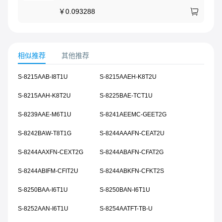
￥
0.093288
相似推荐
其他推荐
S-8215AAB-I8T1U
S-8215AAEH-K8T2U
S-8215AAH-K8T2U
S-8225BAE-TCT1U
S-8239AAE-M6T1U
S-8241AEEMC-GEET2G
S-8242BAW-T8T1G
S-8244AAAFN-CEAT2U
S-8244AAXFN-CEXT2G
S-8244ABAFN-CFAT2G
S-8244ABIFM-CFIT2U
S-8244ABKFN-CFKT2S
S-8250BAA-I6T1U
S-8250BAN-I6T1U
S-8252AAN-I6T1U
S-8254AATFT-TB-U