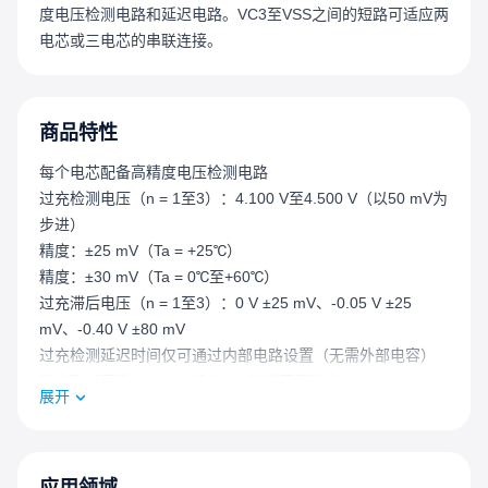
度电压检测电路和延迟电路。VC3至VSS之间的短路可适应两
电芯或三电芯的串联连接。
商品特性
每个电芯配备高精度电压检测电路
过充检测电压（n = 1至3）：4.100 V至4.500 V（以50 mV为
步进）
精度：±25 mV（Ta = +25℃）
精度：±30 mV（Ta = 0℃至+60℃）
过充滞后电压（n = 1至3）：0 V ±25 mV、-0.05 V ±25
mV、-0.40 V ±80 mV
过充检测延迟时间仅可通过内部电路设置（无需外部电容）
输出形式可选：CMOS输出、N沟道开漏输出
展开
输出逻辑可选：高电平有效、低电平有效
高耐压：绝对最大额定值26 V
宽工作电压范围：3.6 V至24 V
宽工作温度范围：Ta = -40℃至+85℃