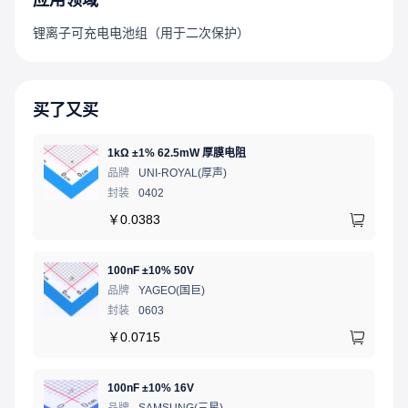
应用领域
低电流消耗
锂离子可充电电池组（用于二次保护）
每个电芯在VCU(n) - 1.0 V时：最大2.0 μA（Ta = +25℃）
每个电芯在2.0 V时：最大0.3 μA（Ta = +25℃）
无铅（Sn 100%）、无卤
买了又买
1kΩ ±1% 62.5mW 厚膜电阻
品牌
UNI-ROYAL(厚声)
封装
0402
￥
0.0383
100nF ±10% 50V
品牌
YAGEO(国巨)
封装
0603
￥
0.0715
100nF ±10% 16V