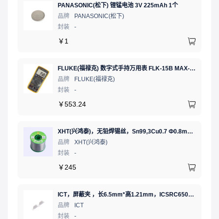
PANASONIC(松下) 锂锰电池 3V 225mAh 1个
品牌
PANASONIC(松下)
封装
-
￥
1
FLUKE(福禄克) 数字式手持万用表 FLK-15B MAX-01/CN 二极管测试;通断测试
品牌
FLUKE(福禄克)
封装
-
￥
553.24
XHT(兴鸿泰)，无铅焊锡丝，Sn99,3Cu0.7 Ф0.8mm 500G，环保锡线，免洗焊锡丝/锡线,1卷（含松香）
品牌
XHT(兴鸿泰)
封装
-
￥
245
ICT，屏蔽夹 ，长6.5mm*高1.21mm，ICSRC6508SFR
品牌
ICT
封装
-