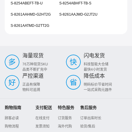
S-8254ABEFT-TB-U
S-8254ABHFT-TB-S
S-8261AAHMD-G2HT2G
S-8261AAJMD-G2JT2U
S-8261AATMD-G2TT2G
海量现货
闪电发货
76万种现货SKU
科技智能大仓储
品类不断扩充中
最快4小时发货
严控渠道
降低成本
正品有保障
明码标价节省时间
物料可追溯
一站式采购元器件
购物指南
支付配送
特色服务
售后服务
顾客必读
在线支付
订货服务
订单出库时长
购物流程
发票须知
海外代购
验货/售后