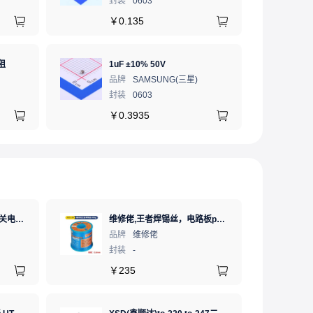
封装
0603
￥
0.135
阻
1uF ±10% 50V
品牌
SAMSUNG(三星)
封装
0603
￥
0.3935
MW(明纬)LRS-350-24开关电源直流DC稳压变压器监控24V 14.6A
维修佬,王者焊锡丝，电路板pcb焊接锡线，0.8mm800g,1个
品牌
维修佬
封装
-
￥
235