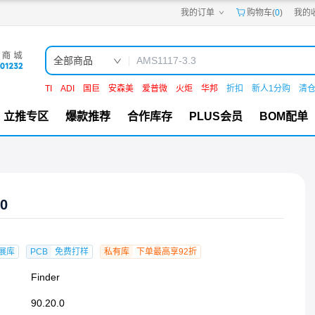
我的订单
购物车(
0
)
我的
嘉立创PCB
嘉立创FPC
嘉立创SMT
嘉立创FA
全部商品
嘉立创EDA
嘉立创社区
TI
ADI
国巨
安森美
爱普微
火炬
华邦
折扣
新人1分购
清
机电工坊
立推专区
爆款推荐
合作库存
PLUS会员
BOM配单
.0
展库
PCB
免费打样
私有库
下单最高享92折
Finder
90.20.0