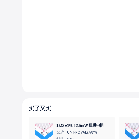
买了又买
1kΩ ±1% 62.5mW 厚膜电阻
品牌
UNI-ROYAL(厚声)