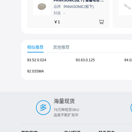
PANASONIC(松下) 锂锰电池 3V 225mAh 1个
品牌
PANASONIC(松下)
封装
-
￥
1
相似推荐
其他推荐
93.52.0.024
93.63.0.125
94.
92.03SMA
海量现货
76万种现货SKU
品类不断扩充中