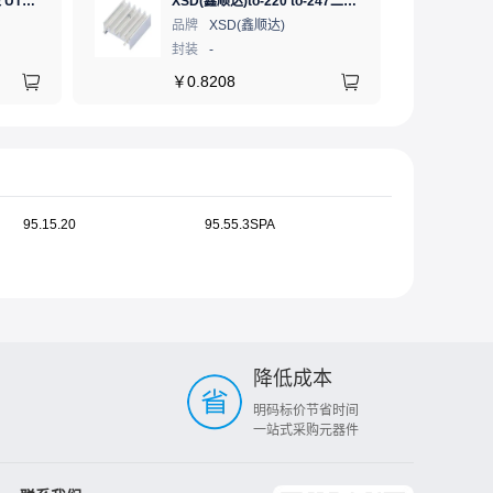
优利德 数字式手持万用表 UT890C NCV;三极管测试;二极管测试;火线辨别;真有效值;通断测试
XSD(鑫顺达)to-220 to-247二极管铝型材散热片23.5*16*25 本色双针大功率电子散热器（可定制）
品牌
XSD(鑫顺达)
封装
-
￥
0.8208
95.15.20
95.55.3SPA
降低成本
明码标价节省时间
一站式采购元器件