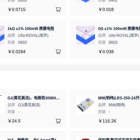
封装
0603
封装
0402
￥
0.0715
￥
0.018
1kΩ ±1% 100mW 厚膜电阻
0Ω ±1% 100mW 厚膜电
品牌
UNI-ROYAL(厚声)
品牌
UNI-ROYAL(厚声)
封装
0603
封装
0603
￥
0.0284
￥
0.038
GJ(黄花高洁)，电烙铁30W/40W/60W锡焊电烙铁焊接工具电焊笔手机电子维修（内热35W），NO.435(35W)
品牌
GJ(黄花高洁)
品牌
MW(明纬)
封装
-
封装
-
￥
24.5
￥
116.26