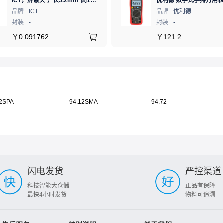
ICT，屏蔽夹 ，长5.2mm*高1.28mm，ICSRC52128SFR
品牌
ICT
品牌
优利德
封装
-
封装
-
￥
0.091762
￥
121.2
02SPA
94.12SMA
94.72
闪电发货
严控渠道
科技智能大仓储
正品有保障
最快4小时发货
物料可追溯