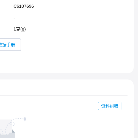
C6107696
-
1克(g)
数据手册
资料纠错