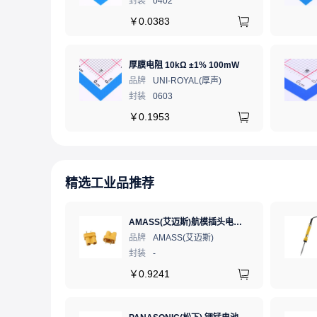
封装
0402
￥
0.0383
厚膜电阻 10kΩ ±1% 100mW
品牌
UNI-ROYAL(厚声)
封装
0603
￥
0.1953
精选工业品推荐
AMASS(艾迈斯)航模插头电调机插座锂电池连接器 轻量版 母头XT30U-FXT30U-F.G.Y
品牌
AMASS(艾迈斯)
封装
-
￥
0.9241