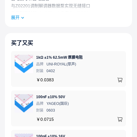
与Z02201调制解调器数据泵实现无缝接口
看门狗定时器（WDT）/上电复位（POR）
展开
I类来电显示
动态电源管理
采用CMOS设计，功耗低
商业温度范围：0℃至+70℃
买了又买
28引脚DIP、SOIC封装
工作电压范围：4.5V至5.5V
1kΩ ±1% 62.5mW 厚膜电阻
品牌
UNI-ROYAL(厚声)
封装
0402
￥
0.0383
100nF ±10% 50V
品牌
YAGEO(国巨)
封装
0603
￥
0.0715
100nF ±10% 16V