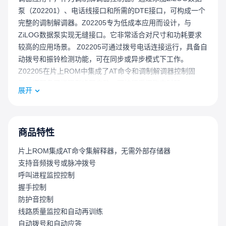
泵（Z02201）、电话线接口和所需的DTE接口，可构成一个
完整的调制解调器。Z02205专为低成本应用而设计，与
ZiLOG数据泵实现无缝接口。它非常适合对尺寸和功耗要求
较高的应用场景。 Z02205可通过拨号电话连接运行，具备自
动拨号和振铃检测功能，可在同步或异步模式下工作。
Z02205在片上ROM中集成了AT命令和调制解调器控制固
件，还配备了增强型唤醒电路、可编程看门狗定时器
展开
（WDT）以及低噪声/电磁干扰选项。 存储在片上ROM中的
AT命令可对以下调制解调器控制器功能进行控制： 呼叫进程
监控 握手协商 拨号控制 — 脉冲或音频 S寄存器 自动应答和
自动拨号 防护音 挂机和摘机 自动再训练
商品特性
片上ROM集成AT命令集解释器，无需外部存储器
支持音频拨号或脉冲拨号
呼叫进程监控控制
握手控制
防护音控制
线路质量监控和自动再训练
自动拨号和自动应答