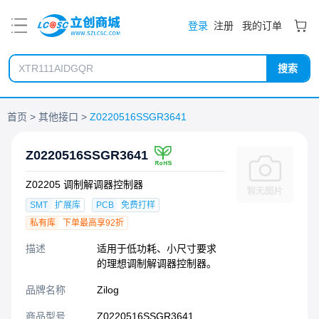
PDF
登录
注册
我的订单
搜索
首页
其他接口
Z0220516SSGR3641
Z0220516SSGR3641
Z02205 调制解调器控制器
SMT
扩展库
PCB
免费打样
私有库
下单最高享92折
描述
适用于低功耗、小尺寸要求
的理想调制解调器控制器。
品牌名称
Zilog
商品型号
Z0220516SSGR3641