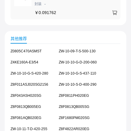
封装
-
￥
0.091762
其他推荐
Z0805C470ASMST
ZW-10-09-T-S-500-130
Z4KE160A-E3/54
ZW-10-10-G-D-200-060
ZW-10-10-G-S-420-280
ZW-10-10-G-S-437-110
Z8F011ASJ020SG2156
ZW-10-10-S-D-400-290
Z8F043ASH020SG
Z8F0811PH020EG
Z8F0813QB005EG
Z8F0813QB005SG
Z8F081AQB020EG
Z8F1680PM020SG
ZW-10-11-T-D-420-255
Z8F4822AR020EG