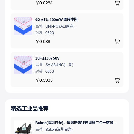
￥
0.0284
0Ω ±1% 100mW 厚膜电阻
品牌
UNI-ROYAL(厚声)
封装
0603
￥
0.038
1uF ±10% 50V
品牌
SAMSUNG(三星)
封装
0603
￥
0.3935
精选工业品推荐
Bakon(深圳白光)，恒温电烙铁热风枪二合一数显可调温大功率无铅拆焊台，BK881（新老款交替发货）
品牌
Bakon(深圳白光)