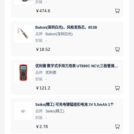
封装
-
￥
474.6
Bakon(深圳白光)，风枪发热芯，853B
品牌
Bakon(深圳白光)
封装
-
￥
18.52
优利德 数字式手持万用表 UT890C NCV;三极管测试;二极管测试;火线辨别;真有效值;通断测试
品牌
优利德
封装
-
￥
121.2
Seiko(精工) 可充电锂锰纽扣电池 3V 5.5mAh 1个
品牌
Seiko(精工)
封装
-
￥
2.78