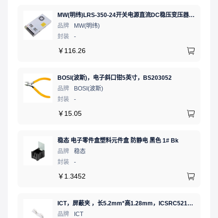
MW(明纬)LRS-350-24开关电源直流DC稳压变压器监控24V 14.6A
品牌
MW(明纬)
封装
-
￥
116.26
BOSI(波斯)，电子斜口钳5英寸，BS203052
品牌
BOSI(波斯)
封装
-
￥
15.05
稳态 电子零件盒塑料元件盒 防静电 黑色 1# Bk
品牌
稳态
封装
-
￥
1.3452
ICT，屏蔽夹 ，长5.2mm*高1.28mm，ICSRC52128SFR
品牌
ICT