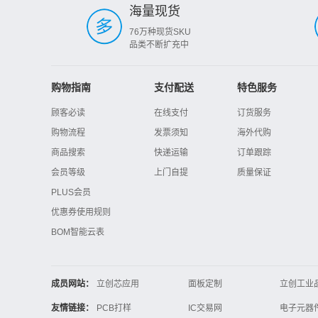
海量现货
76万种现货SKU
品类不断扩充中
购物指南
支付配送
特色服务
顾客必读
在线支付
订货服务
购物流程
发票须知
海外代购
商品搜索
快递运输
订单跟踪
会员等级
上门自提
质量保证
PLUS会员
优惠券使用规则
BOM智能云表
成员网站：
立创芯应用
面板定制
立创工业
立创电子设计大赛
立创开源硬件
友情链接：
PCB打样
IC交易网