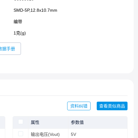
SMD-5P,12.8x10.7mm​
编带
1克(g)
数据手册
资料纠错
查看类似商品
属性
参数值
输出电压(Vout)
5V