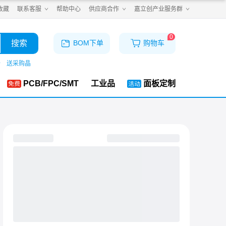
收藏
联系客服
帮助中心
供应商合作
嘉立创产业服务群
0
搜索
BOM下单
购物车
仓
送采购晶
PCB/FPC/SMT
工业品
面板定制