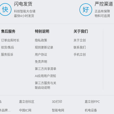
闪电发货
严控渠道
科技智能大仓储
正品有保障
最快4小时发货
物料可追溯
售后服务
特别说明
关于我们
订单出库时长
隐私政策
关于立创
验货/售后
规则更新记录
联系我们
服务投诉
用户协议
手机立创
免责声明
第三方共享清单
AI应用用户须知
第三方服务与关
联启动说明
品
嘉立创社区
3D打印
嘉立创FPC
Global Website LCSC
ZXHPCB
电子元器件品牌大全
中国IC网
智能电网
机电设备