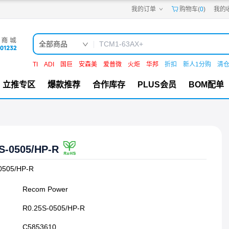
我的订单
购物车(
0
)
我的
嘉立创PCB
嘉立创FPC
嘉立创SMT
嘉立创FA
全部商品
嘉立创EDA
嘉立创社区
TI
ADI
国巨
安森美
爱普微
火炬
华邦
折扣
新人1分购
清
机电工坊
立推专区
爆款推荐
合作库存
PLUS会员
BOM配单
S-0505/HP-R
0505/HP-R
Recom Power
R0.25S-0505/HP-R
C5853610