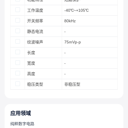
工作温度
-40℃~+105℃
开关频率
80kHz
静态电流
-
纹波噪声
75mVp-p
长度
-
宽度
-
高度
-
稳压类型
非稳压型
应用领域
纯粹数字电路