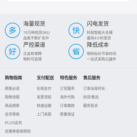
海量现货
闪电发货
76万种现货SKU
科技智能大仓储
品类不断扩充中
最快4小时发货
严控渠道
降低成本
正品有保障
明码标价节省时间
物料可追溯
一站式采购元器件
购物指南
支付配送
特色服务
售后服务
顾客必读
在线支付
订货服务
订单出库时长
购物流程
发票须知
海外代购
验货/售后
商品搜索
快递运输
订单跟踪
服务投诉
会员等级
上门自提
质量保证
PLUS会员
优惠券使用规则