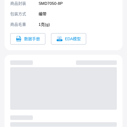
商品封装
SMD7050-8P​
包装方式
编带
商品毛重
1克(g)
数据手册
EDA模型