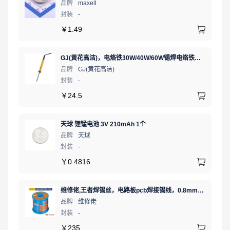
品牌
maxell
封装
-
￥
1.49
GJ(黄花高洁)，电烙铁30W/40W/60W锡焊电烙铁焊接工具电焊笔手机电子维修（内热35W），NO.435(35W)
品牌
GJ(黄花高洁)
封装
-
￥
24.5
天球 锂锰电池 3V 210mAh 1个
品牌
天球
封装
-
￥
0.4816
维修佬,王者焊锡丝，电路板pcb焊接锡线，0.8mm800g,1个
品牌
维修佬
封装
-
￥
235