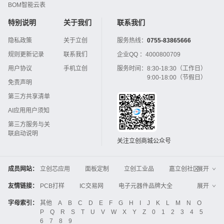
BOM智能云表
特别说明
关于我们
联系我们
隐私政策
关于立创
服务热线：
0755-83865666
规则更新记录
联系我们
企业QQ ：
4000800709
用户协议
手机立创
服务时间：
8:30-18:30（工作日）
9:00-18:00（节假日）
免责声明
第三方共享清单
AI应用用户须知
第三方服务与关
联启动说明
关注立创商城公众号
成员网站：
立创芯应用
面板定制
立创工业品
嘉立创社区
展开
3D打印
嘉立创FPC
嘉立创PCB
嘉立创FA
友情链接：
PCB打样
IC交易网
电子元器件品牌大全
展开
立创电子设计大赛
立创开源硬件
中国IC网
智能电网
机电设备
电子工程网
字母索引：
其他
A
B
C
D
E
F
G
H
I
J
K
L
M
N
O
Global Website LCSC
ZXHPCB
P
Q
R
S
T
U
V
W
X
Y
Z
0
1
2
3
4
5
晶振
电子技术应用
21icsearch
电子展
6
7
8
9