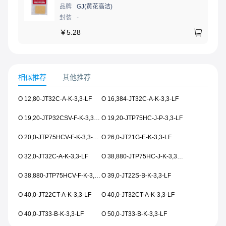
品牌
GJ(黄花高洁)
封装
-
￥
5.28
相似推荐
其他推荐
O 12,80-JT32C-A-K-3,3-LF
O 16,384-JT32C-A-K-3,3-LF
O 19,20-JTP32CSV-F-K-3,3-1510-1015-LF
O 19,20-JTP75HC-J-P-3,3-LF
O 20,0-JTP75HCV-F-K-3,3-1616-08X0-LF
O 26,0-JT21G-E-K-3,3-LF
O 32,0-JT32C-A-K-3,3-LF
O 38,880-JTP75HC-J-K-3,3-LF
O 38,880-JTP75HCV-F-K-3,3-1616-08X0-LF
O 39,0-JT22S-B-K-3,3-LF
O 40,0-JT22CT-A-K-3,3-LF
O 40,0-JT32CT-A-K-3,3-LF
O 40,0-JT33-B-K-3,3-LF
O 50,0-JT33-B-K-3,3-LF