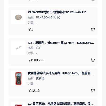
PANASONIC(松下) 锂锰电池 3V 225mAh 1个
品牌
PANASONIC(松下)
封装
-
￥
1
ICT，屏蔽夹 ，长6.5mm*高1.17mm，ICSRC6508-015SFR
品牌
ICT
封装
-
￥
0.085008
优利德 数字式手持万用表 UT890C NCV;三极管测试;二极管测试;火线辨别;真有效值;通断测试
品牌
优利德
封装
-
￥
121.2
GJ(黄花高洁)，电烙铁头清洁海绵，高温海绵，清洁棉，除锡棉，擦锡棉，ST-11A