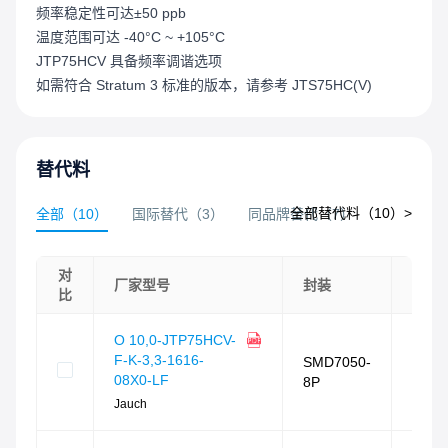
频率稳定性可达±50 ppb
温度范围可达 -40°C ~ +105°C
JTP75HCV 具备频率调谐选项
如需符合 Stratum 3 标准的版本，请参考 JTS75HC(V)
替代料
全部替代料（
10
）>
全部
（
10
）
国际替代
（
3
）
同品牌替代
（
7
）
对
相似
厂家型号
封装
比
度
相似
O 10,0-JTP75HCV-
度
F-K-3,3-1616-
SMD7050-
90
%
08X0-LF
8P
封装
Jauch
相同