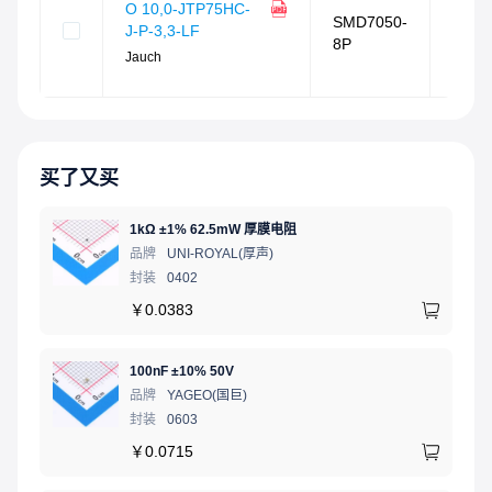
O 10,0-JTP75HC-
度
SMD7050-
J-P-3,3-LF
78
%
8P
封装
Jauch
相同
买了又买
1kΩ ±1% 62.5mW 厚膜电阻
品牌
UNI-ROYAL(厚声)
封装
0402
￥
0.0383
100nF ±10% 50V
品牌
YAGEO(国巨)
封装
0603
￥
0.0715