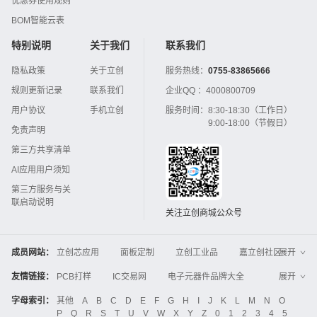
优惠券使用规则
BOM智能云表
特别说明
关于我们
联系我们
隐私政策
关于立创
服务热线：
0755-83865666
规则更新记录
联系我们
企业QQ ：
4000800709
用户协议
手机立创
服务时间：
8:30-18:30（工作日）
9:00-18:00（节假日）
免责声明
第三方共享清单
AI应用用户须知
第三方服务与关
联启动说明
关注立创商城公众号
成员网站：
立创芯应用
面板定制
立创工业品
嘉立创社区
展开
3D打印
嘉立创FPC
嘉立创PCB
嘉立创FA
友情链接：
PCB打样
IC交易网
电子元器件品牌大全
展开
立创电子设计大赛
立创开源硬件
中国IC网
智能电网
机电设备
电子工程网
字母索引：
其他
A
B
C
D
E
F
G
H
I
J
K
L
M
N
O
Global Website LCSC
ZXHPCB
P
Q
R
S
T
U
V
W
X
Y
Z
0
1
2
3
4
5
晶振
电子技术应用
21icsearch
电子展