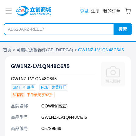
PDF
登录
注册
我的订单
搜索
首页
可编程逻辑器件(CPLD/FPGA)
GW1NZ-LV1QN48C6/I5
GW1NZ-LV1QN48C6/I5
GW1NZ-LV1QN48C6/I5
SMT
扩展库
PCB
免费打样
私有库
下单最高享92折
品牌名称
GOWIN(高云)
商品型号
GW1NZ-LV1QN48C6/I5
商品编号
C5799569