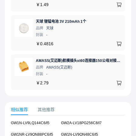
￥
1.49
天球 锂锰电池 3V 210mAh 1个
品牌
天球
封装
-
￥
0.4816
AMASS(艾迈斯)航模插头xt60连接器150公母对接pw锂电池公头 接PCB板卧式 黄色 公头XT60PW-M.G.Y
品牌
AMASS(艾迈斯)
封装
-
￥
2.79
相似推荐
其他推荐
GW1N-LV9LQ144C6/I5
GW2A-LV18PG256C8/I7
GW1NR-LV9QN88PC6/I5
GW1N-LV9QN48C6/I5